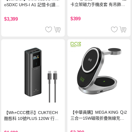
卡立架磁力手機皮套 有吊飾孔
oSDXC UHS-I A1 記憶卡(讀取
(奢華紅)
達150MB/s)
$399
$3,399
【中華員購】MEGA KING Ｑi2
【Wh+CCC標示】CUKTECH
三合一15W磁吸折疊無線充電
酷態科 10號PLUS 120W 行動
支架 黑
電源 15000mAh (PB150P)-黑
色