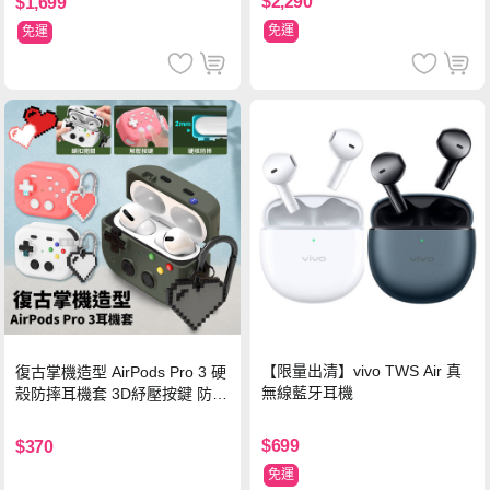
$2,290
$1,699
免運
免運
【限量出清】vivo TWS Air 真
復古掌機造型 AirPods Pro 3 硬
無線藍牙耳機
殼防摔耳機套 3D紓壓按鍵 防開
鎖扣 附心形掛勾(懷舊灰)
$699
$370
免運