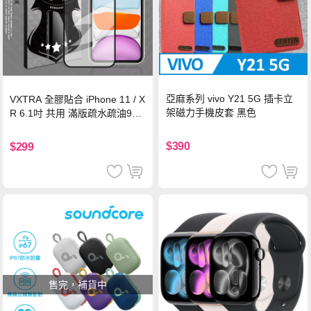
亞麻系列 vivo Y21 5G 插卡立
VXTRA 全膠貼合 iPhone 11 / X
架磁力手機皮套 黑色
R 6.1吋 共用 滿版疏水疏油9H
鋼化頂級玻璃膜(黑)
$390
$299
售完，補貨中