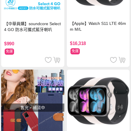
【Apple】Watch S11 LTE 46m
【中華員購】soundcore Select
m M/L
4 GO 防水可攜式藍牙喇叭
$16,318
$990
免運
免運
售完，補貨中