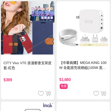
【中華員購】MEGA KING 100
CITY Vivo V70 浪漫都會支架皮
W 全能旅充收納組(100W 氮化
套-紅色
鎵旅充頭 +100W高速充電線附
萬國轉接器)
$1,680
$399
免運