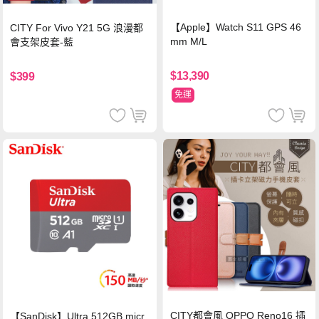
【Apple】Watch S11 GPS 46
CITY For Vivo Y21 5G 浪漫都
mm M/L
會支架皮套-藍
$13,390
$399
免運
CITY都會風 OPPO Reno16 插
【SanDisk】Ultra 512GB micr