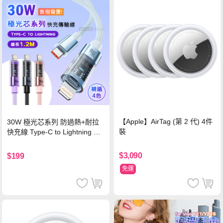
【Apple】AirTag (第 2 代) 4件
30W 極光芯系列 防過熱+耐拉
裝
快充線 Type-C to Lightning 傳
輸充電線(1.2M)黑色
$3,090
$199
免運