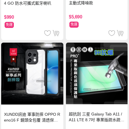
主動式降噪款
4 GO 防水可攜式藍牙喇叭
$5,690
$990
免運
免運
超抗刮 三星 Galaxy Tab A11 /
XUNDD訊迪 軍事防摔 OPPO R
A11 LTE 8.7吋 專業版疏水疏油
eno16 F 鏡頭全包覆 清透保護
9H鋼化玻璃膜 平板玻璃貼
殼 手機殼(夜幕黑)