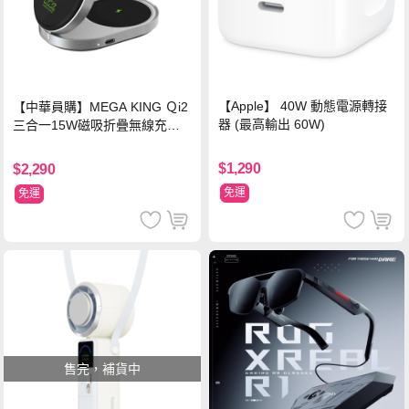
【Apple】 40W 動態電源轉接
【中華員購】MEGA KING Ｑi2
器 (最高輸出 60W)
三合一15W磁吸折疊無線充電
支架 黑
$1,290
$2,290
免運
免運
售完，補貨中