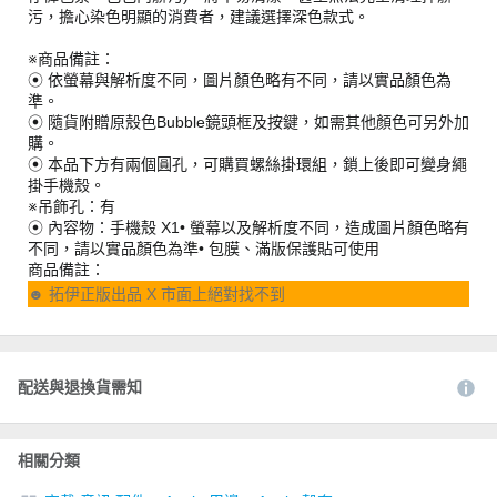
污，擔心染色明顯的消費者，建議選擇深色款式。
※商品備註：
⦿ 依螢幕與解析度不同，圖片顏色略有不同，請以實品顏色為
準。
⦿ 隨貨附贈原殼色Bubble鏡頭框及按鍵，如需其他顏色可另外加
購。
⦿ 本品下方有兩個圓孔，可購買螺絲掛環組，鎖上後即可變身繩
掛手機殼。
※吊飾孔：有
⦿ 內容物：手機殼 X1• 螢幕以及解析度不同，造成圖片顏色略有
不同，請以實品顏色為準• 包膜、滿版保護貼可使用
商品備註：
☻ 拓伊正版出品 X 市面上絕對找不到
配送與退換貨需知
相關分類