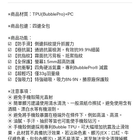
※商品材質：TPU(BubblePro)+PC
※商品包邊：四邊全包
※商品功能：
☑️ 【防手滑】側邊斜紋提升抓握力
☑️ 【極抗菌】通過抗菌檢測，有效抗99.9%細菌
☑️ 【抗指紋】霧面抗污背板、抵禦指紋
☑️ 【全保護】螢幕1.5mm超高防護
☑️ 【抗衝擊】四角硬派氣囊，專利BubblePro® 減震
☑️ 【超輕巧】僅33g羽量級
☑️ 【強吸力】特強磁吸，吸力8N-9N，勝原廠保護殼
※注意事項：
⦿ 避免手機殼陽光直射
⦿ 簡單髒污建議使用清水清洗、一般濕紙巾擦拭，避免使用含有
酒精、漂白水等有機溶劑。
⦿ 避免將手機殼暴露在極端外在條件下，例如高溫、高濕。
⦿ 油膩、手汗、抽菸等皆也可能使手機殼玷污。
⦿ 手機殼側邊採用專利Bubble TPU，可大幅增加抗震及止滑效
果，此材質不具備抗汙效果，若沾染色素、髒污(EX：口紅、牛
仔褲色素、包包內髒污)，將不易清潔、甚至無法完全清理掉髒