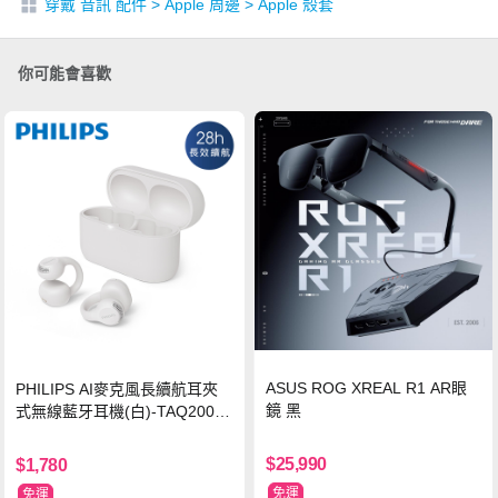
穿戴 音訊 配件
>
Apple 周邊
>
Apple 殼套
你可能會喜歡
ASUS ROG XREAL R1 AR眼
PHILIPS AI麥克風長續航耳夾
鏡 黑
式無線藍牙耳機(白)-TAQ2000
WT
$25,990
$1,780
免運
免運