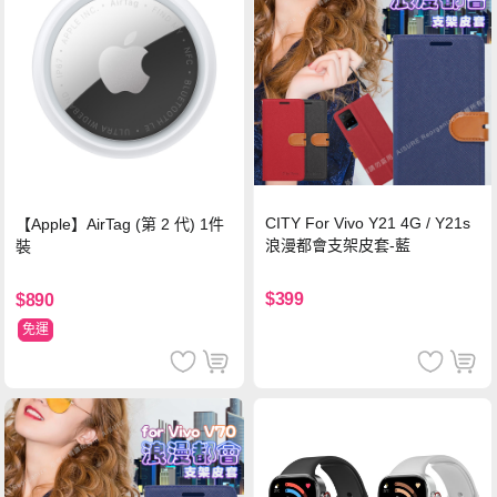
CITY For Vivo Y21 4G / Y21s
【Apple】AirTag (第 2 代) 1件
浪漫都會支架皮套-藍
裝
$399
$890
免運