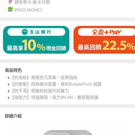
銀角零卡-無卡分期
iPASS MONEY
商品特色
∎【抗指紋】霧面抗污背板、抵禦指紋
∎【抗衝擊】四角硬派氣囊，專利BubblePro® 減震
∎【防手滑】側邊斜紋提升抓握力
∎【強吸力】特強磁吸，吸力8N-9N，勝原廠保護
詳細介紹