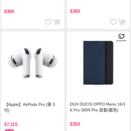
色
$390
$390
DUX DUCIS OPPO Reno 16/1
【Apple】AirPods Pro (第 3
6 Pro SKIN Pro 皮套(藍色)
代)
$350
$7,115