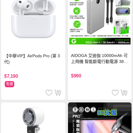
AIDOGA 艾迪伽 10000mAh 可
【中華VIP】AirPods Pro (第 3
上飛機 智能斷電行動電源 38.5
代)
Wh PD雙向快充充電線 鈦銀 台
灣BSMI/中國CCC/歐美CE/FCC
$990
$7,190
認證
免運