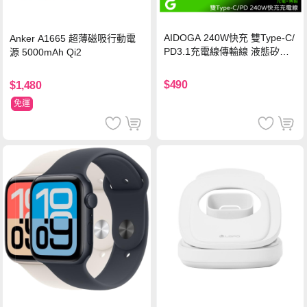
AIDOGA 240W快充 雙Type-C/
Anker A1665 超薄磁吸行動電
PD3.1充電線傳輸線 液態矽膠
源 5000mAh Qi2
硅膠 2M 支援iPhone17/安卓/手
機/平板/筆電
$490
$1,480
免運