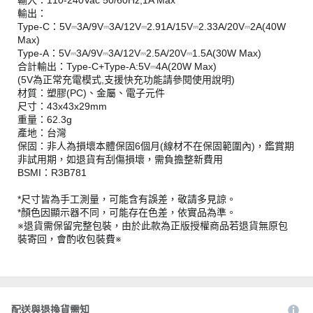
輸入：110-240Vac 50/60Hz,1A Max
輸出：
Type-C：5V⎓3A/9V⎓3A/12V⎓2.91A/15V⎓2.33A/20V⎓2A(40W
Max)
Type-A：5V⎓3A/9V⎓3A/12V⎓2.5A/20V⎓1.5A(30W Max)
合計輸出：Type-C+Type-A:5V⎓4A(20W Max)
(5V為正常充電模式,支援快充功能請參閱使用說明)
材質：塑膠(PC)、金屬、電子元件
尺寸：43x43x29mm
重量：62.3g
產地：台灣
保固：非人為損壞本體保固6個月(線材不在保固範圍內)，鑑賞期
非試用期，如退貨有刮傷損壞，需負擔整新費用
BSMI：R3B781
*尺寸皆為手工測量，可能含有誤差，敬請多見諒。
*顏色因顯示器不同，可能存在色差，依實品為準。
※退貨需保留完整包裝，由於此款為正版授權商品若退貨無原包
裝寄回，會酌收包裝費※
配送與退換貨需知