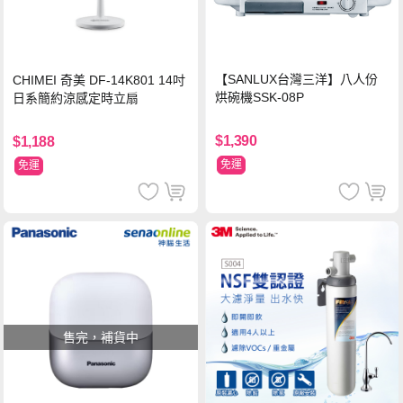
【SANLUX台灣三洋】八人份
CHIMEI 奇美 DF-14K801 14吋
烘碗機SSK-08P
日系簡約涼感定時立扇
$1,390
$1,188
免運
免運
售完，補貨中