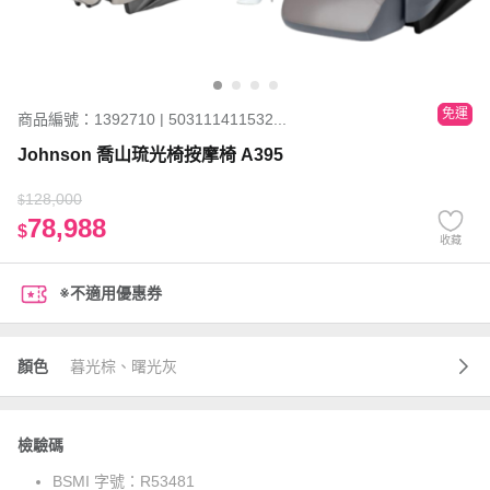
免運
商品編號：1392710 | 503111411532...
Johnson 喬山琉光椅按摩椅 A395
128,000
$
78,988
$
收藏
※不適用優惠券
顏色
暮光棕、曙光灰
檢驗碼
BSMI 字號：
R53481