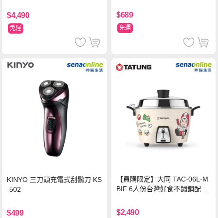
$689
$4,490
免運
免運
【員購限定】大同 TAC-06L-M
KINYO 三刀頭充電式刮鬍刀 KS
BIF 6人份台灣好食不鏽鋼配件
-502
電鍋
$2,490
$499