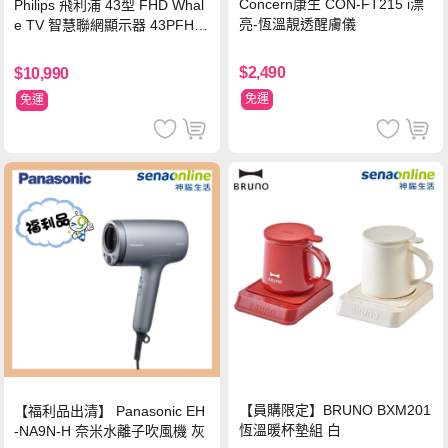
Concern康生 CON-FT215 i漂
Philips 飛利浦 43型 FHD Whal
亮-恆溫靚透醒膚儀
e TV 智慧聯網顯示器 43PFH6
220 ★立架組合(含立架安裝)
$2,490
$10,990
免運
免運
【員購限定】BRUNO BXM201
【福利品出清】 Panasonic EH
恆溫暖杯墊組 白
-NA9N-H 奈米水離子吹風機 灰