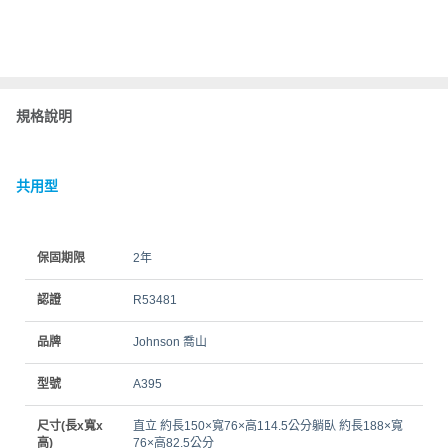
規格說明
共用型
保固期限
2年
認證
R53481
品牌
Johnson 喬山
型號
A395
尺寸(長x寬x
直立 約長150×寬76×高114.5公分躺臥 約長188×寬
高)
76×高82.5公分