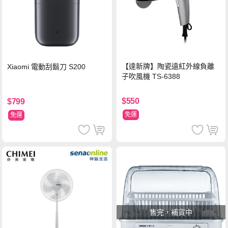
【達新牌】陶瓷遠紅外線負離
Xiaomi 電動刮鬍刀 S200
子吹風機 TS-6388
$550
$799
免運
免運
售完，補貨中