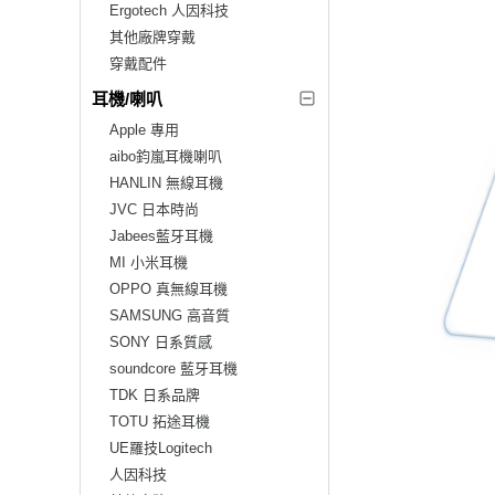
Ergotech 人因科技
其他廠牌穿戴
穿戴配件
耳機/喇叭
Apple 專用
aibo鈞嵐耳機喇叭
HANLIN 無線耳機
JVC 日本時尚
Jabees藍牙耳機
MI 小米耳機
OPPO 真無線耳機
SAMSUNG 高音質
SONY 日系質感
soundcore 藍牙耳機
TDK 日系品牌
TOTU 拓途耳機
UE羅技Logitech
人因科技