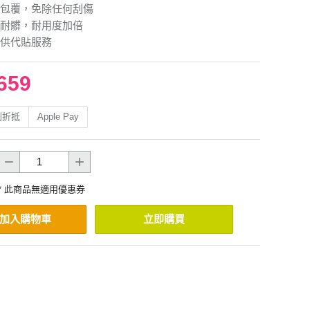
包覆，免除任何刮傷
耐髒，耐用度加倍
供代貼服務
659
利折抵
Apple Pay
* 此商品無適用優惠券
加入購物車
立即購買