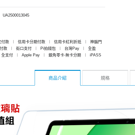
︱
UA2500013045
次付款
︱
信用卡分期付款
︱
信用卡紅利折抵
︱
神腦門
y付款
︱
街口支付
︱
Pi拍錢包
︱
台灣Pay
︱
全盈
全支付
︱
Apple Pay
︱
銀角零卡-無卡分期
︱
iPASS
商品介紹
規格