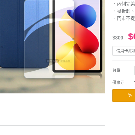
．內側完美
．易拆卸、
．門市不提
$
$800
信用卡紅
數量
優惠券