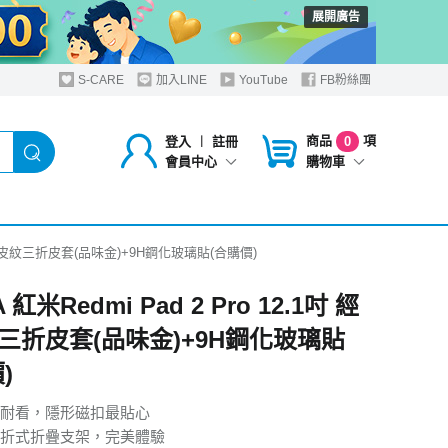
展開廣告
S-CARE
加入LINE
YouTube
FB粉絲團
商品
項
登入
︱
註冊
0
購物車
會員中心
1吋 經典皮紋三折皮套(品味金)+9H鋼化玻璃貼(合購價)
 紅米Redmi Pad 2 Pro 12.1吋 經
三折皮套(品味金)+9H鋼化玻璃貼
)
耐看，隱形磁扣最貼心
折式折疊支架，完美體驗