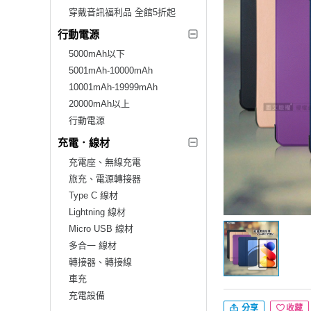
穿戴音訊福利品 全館5折起
行動電源
5000mAh以下
5001mAh-10000mAh
10001mAh-19999mAh
20000mAh以上
行動電源
充電．線材
充電座、無線充電
旅充、電源轉接器
Type C 線材
Lightning 線材
Micro USB 線材
多合一 線材
轉接器、轉接線
車充
充電設備
分享
收藏