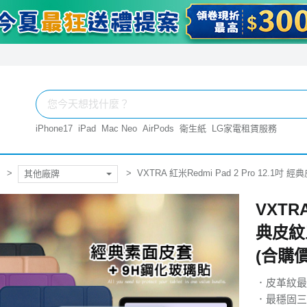
iPhone17
iPad
Mac Neo
AirPods
衛生紙
LG家電租賃服務
VXTRA 紅米Redmi Pad 2 Pro 12.
其他廠牌
VXTRA
典皮紋
(合購價
．皮革紋最
．最穩固三