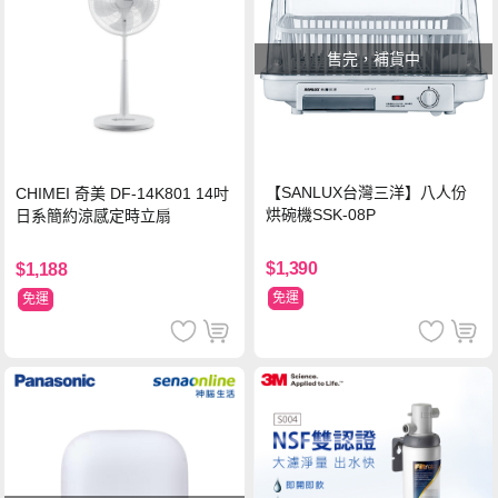
售完，補貨中
【SANLUX台灣三洋】八人份
CHIMEI 奇美 DF-14K801 14吋
烘碗機SSK-08P
日系簡約涼感定時立扇
$1,390
$1,188
免運
免運