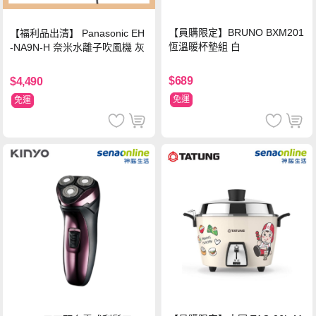
【員購限定】BRUNO BXM201
【福利品出清】 Panasonic EH
恆溫暖杯墊組 白
-NA9N-H 奈米水離子吹風機 灰
$689
$4,490
免運
免運