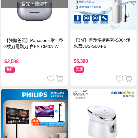
售完，補貨中
【3M】極淨便捷系列-S004淨
【強勢爸氣】Panasonic掌上型
水器3US-S004-5
3枚刃電鬍刀 白ES-CM3A-W
$6,390
$2,588
免運
免運