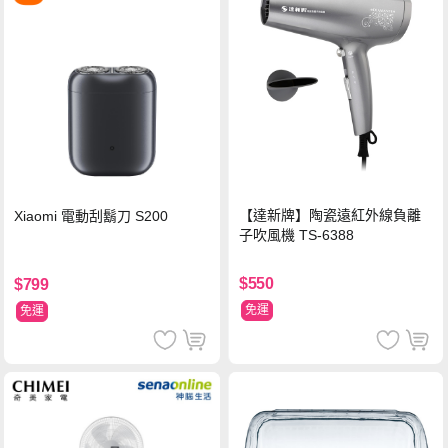
【達新牌】陶瓷遠紅外線負離
Xiaomi 電動刮鬍刀 S200
子吹風機 TS-6388
$550
$799
免運
免運