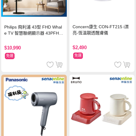
Concern康生 CON-FT215 i漂
Philips 飛利浦 43型 FHD Whal
亮-恆溫靚透醒膚儀
e TV 智慧聯網顯示器 43PFH6
220 ★立架組合(含立架安裝)
$2,490
$10,990
免運
免運