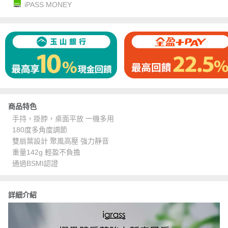
iPASS MONEY
商品特色
手持，掛脖，桌面平放 一機多用
180度多角度調節
雙扇葉設計 聚風高壓 強力靜音
重量142g 輕盈不負擔
通過BSMI認證
詳細介紹