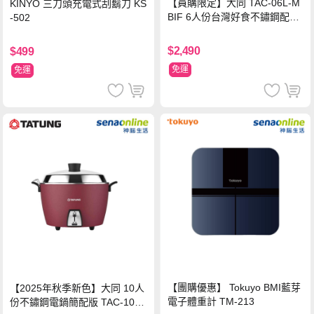
【員購限定】大同 TAC-06L-M
KINYO 三刀頭充電式刮鬍刀 KS
BIF 6人份台灣好食不鏽鋼配件
-502
電鍋
$2,490
$499
免運
免運
【團購優惠】 Tokuyo BMI藍芽
【2025年秋季新色】大同 10人
電子體重計 TM-213
份不鏽鋼電鍋簡配版 TAC-10L-