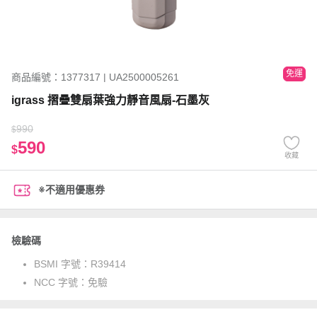
免運
商品編號：1377317 | UA2500005261
igrass 摺疊雙扇葉強力靜音風扇-石墨灰
990
$
590
$
收藏
※不適用優惠券
檢驗碼
BSMI 字號：
R39414
NCC 字號：
免驗