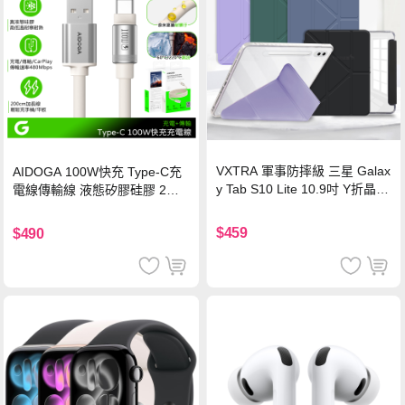
VXTRA 軍事防摔級 三星 Galax
AIDOGA 100W快充 Type-C充
y Tab S10 Lite 10.9吋 Y折晶透
電線傳輸線 液態矽膠硅膠 2M
背蓋立架皮套 含筆槽(經典黑)
支援iPhone17/安卓/手機/平板
$459
$490