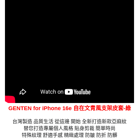
GENTEN for iPhone 16e 自在文青風支架皮套-綠
台灣製造 品質生活 從這邊 開始 全新打造新款亞麻紋
替您打造專屬個人風格 貼身剪裁 簡單時尚
特殊紋理 舒適手感 精緻處理 防皺 防折 防髒