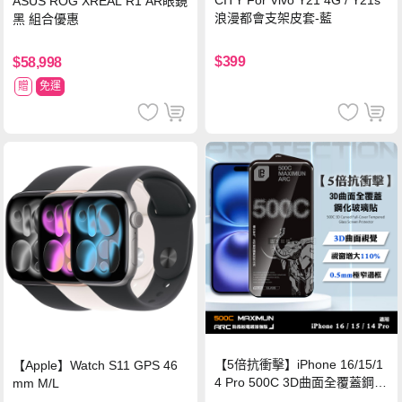
ASUS ROG XREAL R1 AR眼鏡
浪漫都會支架皮套-藍
黑 組合優惠
$399
$58,998
贈
免運
【5倍抗衝擊】iPhone 16/15/1
【Apple】Watch S11 GPS 46
4 Pro 500C 3D曲面全覆蓋鋼化
mm M/L
玻璃貼 0.5mm極窄邊框 防指紋