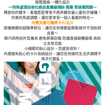
極簡風格 一體化設計
～特殊處理技術杜絕皮套邊緣殘缺 開邊 等損壞問題～
釋放你的雙手，看電影配零食不再弄髒您最心愛的手機囉！
完美的角度調整，讓您更享受一個人看劇的時光～
內雙夾層可攜帶卡片/名片
原機開模的超精準對位，讓您走到哪都能輕鬆操作不須拆卸
皮套～
輕巧與時尚外型兼具 避免屏幕刮傷 防護直接碰觸損壞 具斜
立支架功能
小細節的貼心設計，您感受得到！
內裡還有貼心的卡片收納設計，讓您在快速的生活步調裡不
再手忙腳亂！