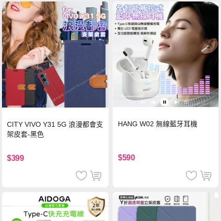
HANG W02 無線藍牙耳機
CITY VIVO Y31 5G 浪漫都會支
架皮套-黑色
$590
$399