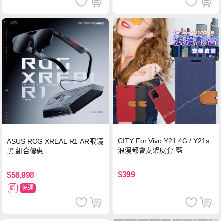
CITY For Vivo Y21 4G / Y21s
ASUS ROG XREAL R1 AR眼鏡
浪漫都會支架皮套-藍
黑 組合優惠
$399
$58,998
贈
免運