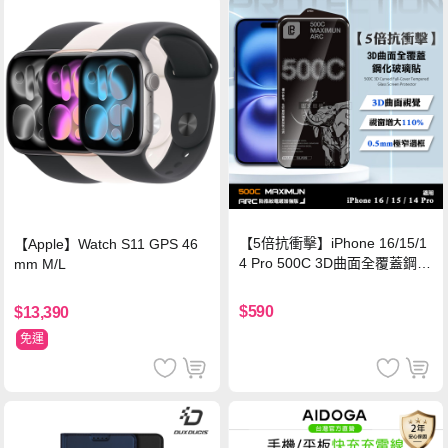
【5倍抗衝擊】iPhone 16/15/1
【Apple】Watch S11 GPS 46
4 Pro 500C 3D曲面全覆蓋鋼化
mm M/L
玻璃貼 0.5mm極窄邊框 防指紋
保護貼
$590
$13,390
免運