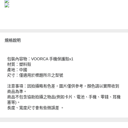
規格說明
包裝內容物：VOORCA 手機保護殼x1
材質：塑料殼
產地：中國
尺寸：僅適用於標題所示之型號
注意事項：因拍攝略有色差，圖片僅供參考，顏色請以實際收到
商品為準。
商品不包含協助拍攝之物品(例如卡片、電池、手機、零錢、耳機
塞等)。
長度、寬度尺寸會有些微誤差 。