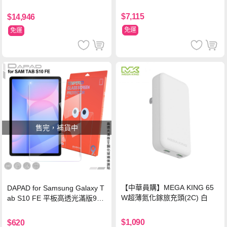
$7,115
$14,946
免運
免運
售完，補貨中
【中華員購】MEGA KING 65
DAPAD for Samsung Galaxy T
W超薄氮化鎵旅充頭(2C) 白
ab S10 FE 平板高透光滿版9H
鋼化玻璃保護貼
$1,090
$620