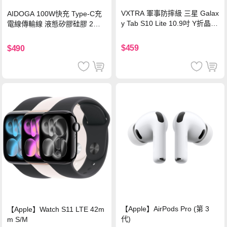
VXTRA 軍事防摔級 三星 Galax
AIDOGA 100W快充 Type-C充
y Tab S10 Lite 10.9吋 Y折晶透
電線傳輸線 液態矽膠硅膠 2M
背蓋立架皮套 含筆槽(經典黑)
支援iPhone17/安卓/手機/平板
$459
$490
【Apple】AirPods Pro (第 3
【Apple】Watch S11 LTE 42m
代)
m S/M