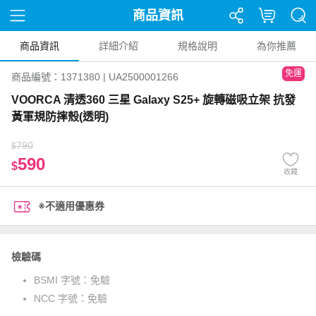
商品資訊
商品資訊
詳細介紹
規格說明
為你推薦
免運
商品編號：1371380 | UA2500001266
VOORCA 清透360 三星 Galaxy S25+ 旋轉磁吸立架 抗發
黃軍規防摔殼(透明)
790
$
590
$
收藏
※不適用優惠券
檢驗碼
BSMI 字號：
免驗
NCC 字號：
免驗