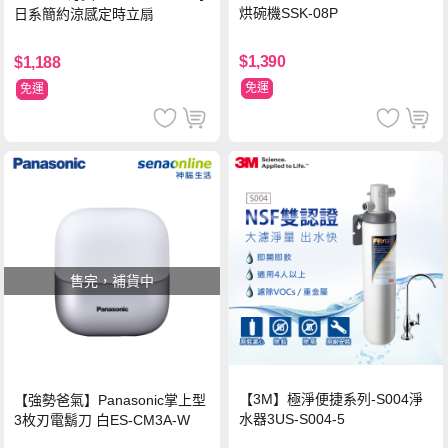
烘碗機SSK-08P
日系簡約涼感定時立扇
$1,390
$1,188
免運
免運
售完，補貨中
【3M】極淨便捷系列-S004淨
【強勢爸氣】Panasonic掌上型
水器3US-S004-5
3枚刃電鬍刀 白ES-CM3A-W