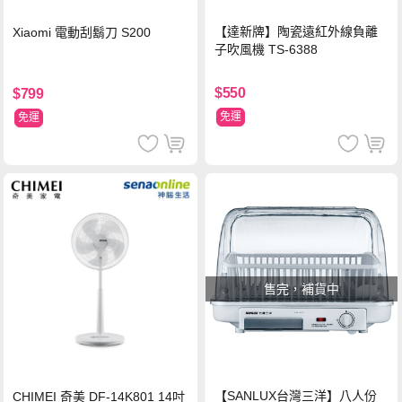
【達新牌】陶瓷遠紅外線負離
Xiaomi 電動刮鬍刀 S200
子吹風機 TS-6388
$550
$799
免運
免運
售完，補貨中
【SANLUX台灣三洋】八人份
CHIMEI 奇美 DF-14K801 14吋