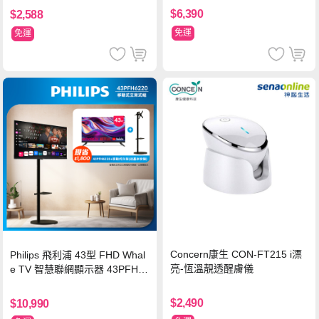
$6,390
$2,588
免運
免運
Concern康生 CON-FT215 i漂
Philips 飛利浦 43型 FHD Whal
亮-恆溫靚透醒膚儀
e TV 智慧聯網顯示器 43PFH6
220 ★立架組合(含立架安裝)
$2,490
$10,990