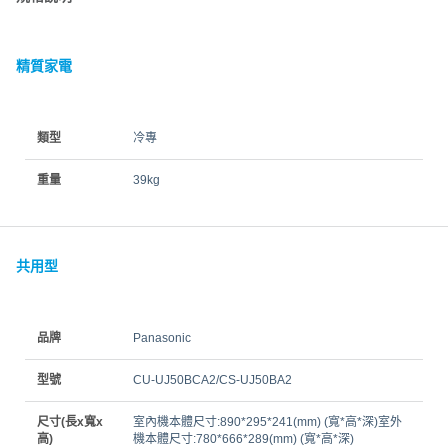
精質家電
類型
冷專
重量
39kg
共用型
品牌
Panasonic
型號
CU-UJ50BCA2/CS-UJ50BA2
尺寸(長x寬x
室內機本體尺寸:890*295*241(mm) (寬*高*深)室外
高)
機本體尺寸:780*666*289(mm) (寬*高*深)