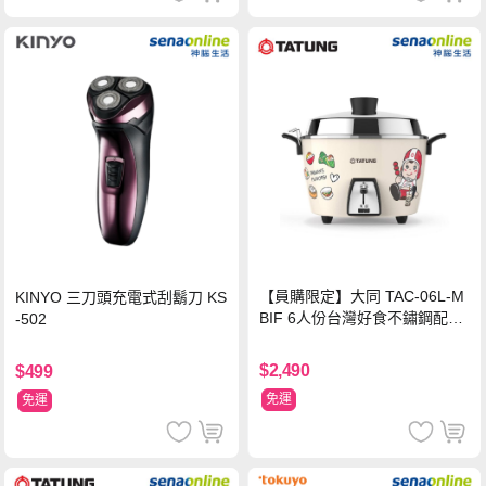
【員購限定】大同 TAC-06L-M
KINYO 三刀頭充電式刮鬍刀 KS
BIF 6人份台灣好食不鏽鋼配件
-502
電鍋
$2,490
$499
免運
免運