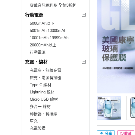
穿戴音訊福利品 全館5折起
行動電源
5000mAh以下
5001mAh-10000mAh
10001mAh-19999mAh
20000mAh以上
行動電源
充電．線材
充電座、無線充電
旅充、電源轉接器
Type C 線材
Lightning 線材
Micro USB 線材
多合一 線材
轉接器、轉接線
車充
充電設備
分享
收藏