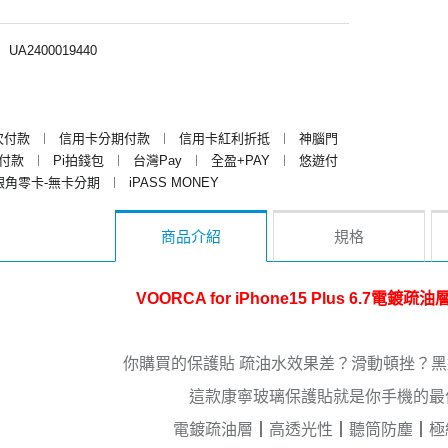
︱
UA2400019440
次付款
︱
信用卡分期付款
︱
信用卡紅利折抵
︱
神腦門
y付款
︱
Pi拍錢包
︱
台灣Pay
︱
全盈+PAY
︱
悠遊付
銀角零卡-無卡分期
︱
iPASS MONEY
商品介紹
規格
VOORCA for iPhone15 Plus 6.7電
你購買的保護貼 疏油水效果差？滑動頓挫？
這款康寧玻璃保護貼就是你手機的最
電鍍疏油層┃高透光性┃聽筒防塵┃極