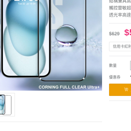
結構兼具高
觸控靈敏超
透光率高達
$
$629
信用卡紅
數量
優惠券