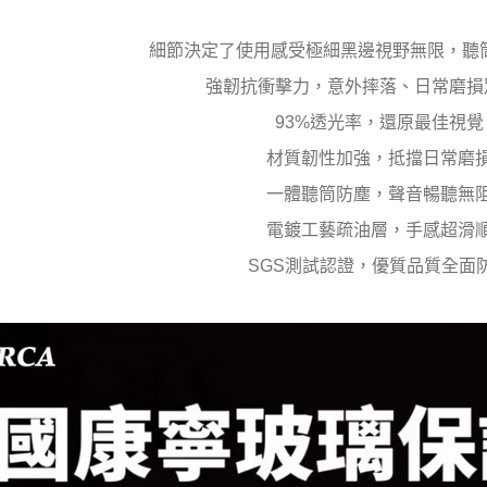
細節決定了使用感受極細黑邊視野無限，聽
強韌抗衝擊力，意外摔落、日常磨損
93%透光率，還原最佳視覺
材質韌性加強，抵擋日常磨
一體聽筒防塵，聲音暢聽無
電鍍工藝疏油層，手感超滑
SGS測試認證，優質品質全面