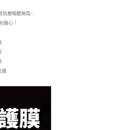
筒防塵暢聽無阻~
別擔心！
損
阻
順
防護