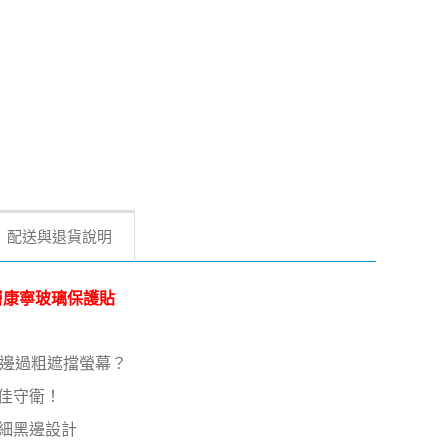
配送與退貨說明
鍍疏油層康寧玻璃保護貼
黑邊過粗遮擋螢幕？
佳守衛！
細黑邊設計