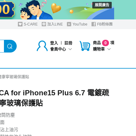
展開廣告
S-CARE
加入LINE
YouTube
FB粉絲團
商品
項
登入
︱
註冊
0
購物車
會員中心
電鍍疏油層康寧玻璃保護貼
A for iPhone15 Plus 6.7 電鍍疏
寧玻璃保護貼
聽筒防塵
面
沾上油污