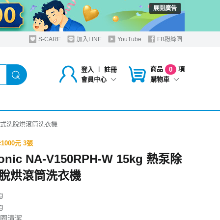
展開廣告
S-CARE
加入LINE
YouTube
FB粉絲團
商品
項
登入
︱
註冊
0
購物車
會員中心
 熱泵除濕式洗脫烘滾筒洗衣機
1000元 3張
onic NA-V150RPH-W 15kg 熱泵除
脫烘滾筒洗衣機
g
g
圈清潔