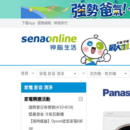
下載App
服務據點
神揚保代
首頁
家電 影音 清淨
洗衣機．乾衣機
家電 影音 清淨
家電精選活動
國際夏日有禮賞(4/10-8/19)
酷暑激省 冷氣狂歡購
【限時瘋搶】Dyson造型家電6折
up