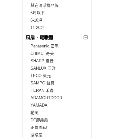
其它清淨機品牌
5坪以下
6-10坪
11-20坪
風扇．電暖器
Panasonic 國際
CHIMEI 奇美
SHARP 夏普
SANLUX 三洋
TECO 東元
SAMPO 聲寶
HERAN 禾聯
ADAMOUTDOOR
YAMADA
勳風
DC節能扇
正負零±0
循環扇