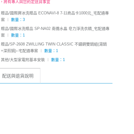
後，將有專人與您約定送貨事宜
贈品/國際牌冰洗贈品 ECONAVI-8 7-11商品卡1000元_宅配通專
案
︱
數量：3
贈品/國際冰洗贈品 SP-NA02 南僑水晶 皂力淨洗衣精_宅配通專
案
︱
數量：1
贈品/SP-2608 ZWILLING TWIN CLASSIC 不鏽鋼雙鍋組(湯鍋
+深煎鍋)--宅配通專案
︱
數量：1
其他/大型家電附基本安裝
︱
數量：1
配送與退貨說明