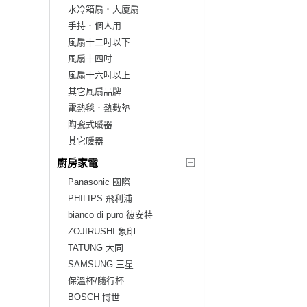
水冷箱扇．大廈扇
手持．個人用
風扇十二吋以下
風扇十四吋
風扇十六吋以上
其它風扇品牌
電熱毯．熱敷墊
陶瓷式暖器
其它暖器
廚房家電
Panasonic 國際
PHILIPS 飛利浦
bianco di puro 彼安特
ZOJIRUSHI 象印
TATUNG 大同
SAMSUNG 三星
保溫杯/隨行杯
BOSCH 博世