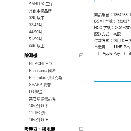
SANLUX 三洋
其他電視品牌
商品編號：1364258
32吋以下
BSMI 字號：R31017
32-43吋
NCC 字號：CCAF20Y
44-50吋
配送方式：宅配
51-59吋
付款方式：信用卡一
60吋以上
市繳費
︱
LINE Pa
︱
Apple Pay
︱
除濕機
HITACHI 日立
Panasonic 國際
Electrolux 伊萊克斯
SHARP 夏普
LG 樂金
其它除濕機品牌
10公升以下
11-15公升
16公升以上
吸塵器．掃地機