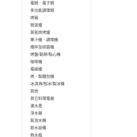
電鍋．電子鍋
多功能調理鍋
烤箱
微波爐
蒸氣烘烤爐
果汁機．調理機
攪拌及研磨機
烤盤/鬆餅/點心機
咖啡機
電磁爐
烤．製麵包機
冰淇淋/刨冰/製冰機
其他
其它料理電器
濾水壺
淨水器
氣泡水機
飲水設備
熱水瓶