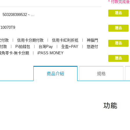
* 付款完成
贈品
︱
503208399532、503208390532
10070T9
贈品
次付款
︱
信用卡分期付款
︱
信用卡紅利折抵
︱
神腦門
贈品
y付款
︱
Pi拍錢包
︱
台灣Pay
︱
全盈+PAY
︱
悠遊付
銀角零卡-無卡分期
︱
iPASS MONEY
贈品
商品介紹
規格