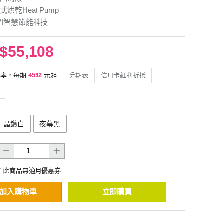
烘乾Heat Pump
VI智慧節能科技
$55,108
利率，每期
4592
元起
分期表
信用卡紅利折抵
晶鑽白
夜幕黑
* 此商品無適用優惠券
加入購物車
立即購買