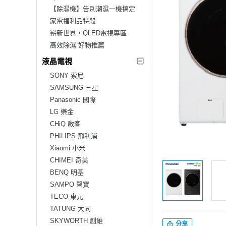
【除濕機】告別潮濕一機搞定
家電福利品特殺
嶄新世界，QLED電視專區
高效除濕 好物推薦
液晶電視
SONY 索尼
SAMSUNG 三星
Panasonic 國際
LG 樂金
CHiQ 啟客
PHILIPS 飛利浦
Xiaomi 小米
CHIMEI 奇美
BENQ 明基
SAMPO 聲寶
TECO 東元
TATUNG 大同
SKYWORTH 創維
分享