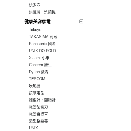
快煮壺
烘碗機．洗碗機
健康美容家電
Tokuyo
TAKASIMA 高島
Panasonic 國際
UNIX DO FOLD
Xiaomi 小米
Concern 康生
Dyson 戴森
TESCOM
吹風機
按摩用品
體重計．體脂計
電動刮鬍刀
電動自行車
造型整髮器
UNIX