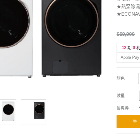
★熱泵除濕式
★ECONA
$59,900
12
期
0
Apple Pay
顏色
數量
優惠券