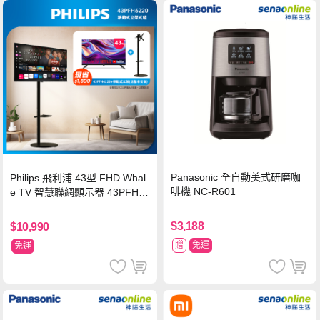
Panasonic 全自動美式研磨咖
Philips 飛利浦 43型 FHD Whal
啡機 NC-R601
e TV 智慧聯網顯示器 43PFH6
220 ★立架組合(含立架安裝)
$3,188
$10,990
贈
免運
免運