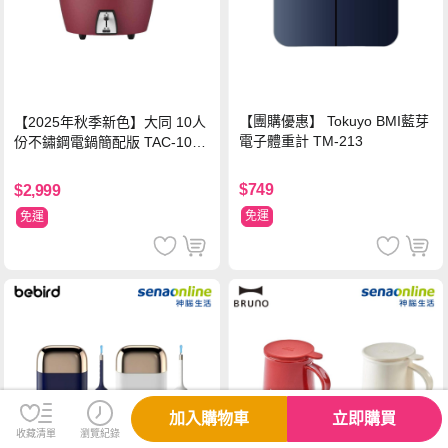
【團購優惠】 Tokuyo BMI藍芽
【2025年秋季新色】大同 10人
電子體重計 TM-213
份不鏽鋼電鍋簡配版 TAC-10L-
MCRL 莓果紅
$749
$2,999
免運
免運
加入購物車
立即購買
收藏清單
瀏覽紀錄