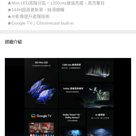
★Mini LED高階分區，1200nits峰值亮度，高亮奪目
★144H超高更新率，絲滑順暢
★AI影像提升處理技術
★Google TV；Chromecast built-in
詳細介紹