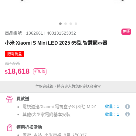
免運
商品編號：1362661 | 400131523032
小米 Xiaomi S Mini LED 2025 65型 智慧顯示器
贈電視盒
24,995
$
18,618
$
折扣價
付款完成後，將有專人與您約定送貨事宜
買就送
電視週邊/Xiaomi 電視盒子S (3代) MDZ-32-AA_生洋倉
數量：1
其他/大型家電附基本安裝
數量：1
適用折扣活動
家電_本站_小米電視_8月_折6337