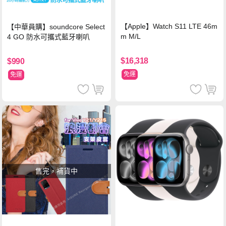
【Apple】Watch S11 LTE 46m
【中華員購】soundcore Select
m M/L
4 GO 防水可攜式藍牙喇叭
$16,318
$990
免運
免運
售完，補貨中