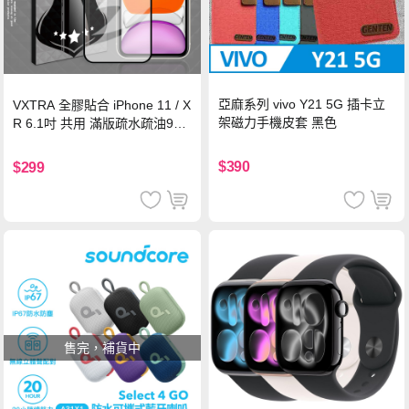
亞麻系列 vivo Y21 5G 插卡立
VXTRA 全膠貼合 iPhone 11 / X
架磁力手機皮套 黑色
R 6.1吋 共用 滿版疏水疏油9H
鋼化頂級玻璃膜(黑)
$390
$299
售完，補貨中