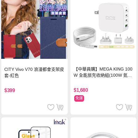
【中華員購】MEGA KING 100
CITY Vivo V70 浪漫都會支架皮
W 全能旅充收納組(100W 氮化
套-紅色
鎵旅充頭 +100W高速充電線附
萬國轉接器)
$1,680
$399
免運