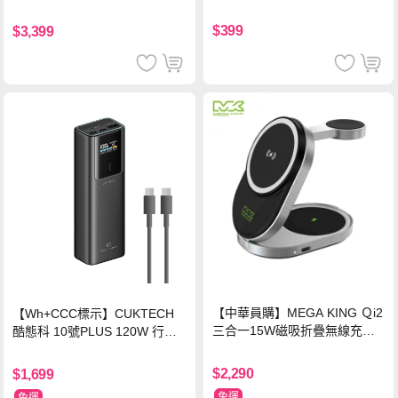
(奢華紅)
達150MB/s)
$399
$3,399
【中華員購】MEGA KING Ｑi2
【Wh+CCC標示】CUKTECH
三合一15W磁吸折疊無線充電
酷態科 10號PLUS 120W 行動
支架 黑
電源 15000mAh (PB150P)-黑
色
$2,290
$1,699
免運