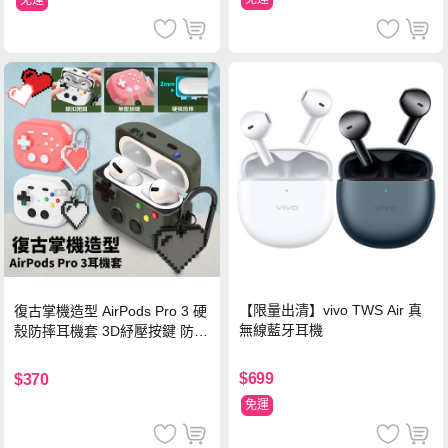
免運
【限量出清】vivo TWS Air 真
復古掌機造型 AirPods Pro 3 硬
無線藍牙耳機
殼防摔耳機套 3D紓壓按鍵 防開
鎖扣 附心形掛勾(懷舊灰)
$699
$370
免運