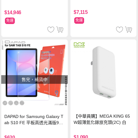
$7,115
$14,946
免運
免運
售完，補貨中
【中華員購】MEGA KING 65
DAPAD for Samsung Galaxy T
W超薄氮化鎵旅充頭(2C) 白
ab S10 FE 平板高透光滿版9H
鋼化玻璃保護貼
$1,090
$620