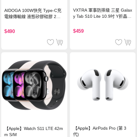
VXTRA 軍事防摔級 三星 Galax
AIDOGA 100W快充 Type-C充
y Tab S10 Lite 10.9吋 Y折晶透
電線傳輸線 液態矽膠硅膠 2M
背蓋立架皮套 含筆槽(經典黑)
支援iPhone17/安卓/手機/平板
$459
$490
【Apple】AirPods Pro (第 3
【Apple】Watch S11 LTE 42m
代)
m S/M