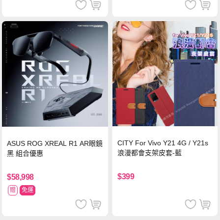
CITY For Vivo Y21 4G / Y21s
ASUS ROG XREAL R1 AR眼鏡
浪漫都會支架皮套-藍
黑 組合優惠
$399
$58,998
贈
免運