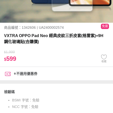
免運
商品編號：1342606 | UA2400002574
VXTRA OPPO Pad Neo 經典皮紋三折皮套(格雷紫)+9H
鋼化玻璃貼(合購價)
1,000
$
599
$
收藏
※不適用優惠券
檢驗碼
BSMI 字號：
免驗
NCC 字號：
免驗