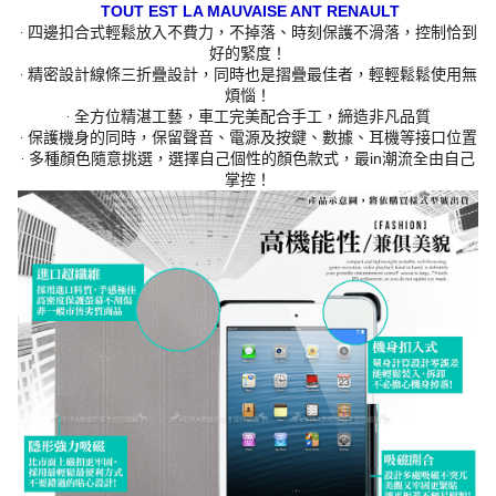
TOUT EST LA MAUVAISE ANT RENAULT
‧ 四邊扣合式輕鬆放入不費力，不掉落、時刻保護不滑落，控制恰到
好的緊度！
‧ 精密設計線條三折疊設計，同時也是摺疊最佳者，輕輕鬆鬆使用無
煩惱！
‧ 全方位精湛工藝，車工完美配合手工，締造非凡品質
‧ 保護機身的同時，保留聲音、電源及按鍵、數據、耳機等接口位置
‧ 多種顏色隨意挑選，選擇自己個性的顏色款式，最in潮流全由自己
掌控！