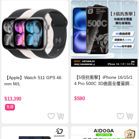
【5倍抗衝擊】iPhone 16/15/1
【Apple】Watch S11 GPS 46
4 Pro 500C 3D曲面全覆蓋鋼化
mm M/L
玻璃貼 0.5mm極窄邊框 防指紋
保護貼
$590
$13,390
免運