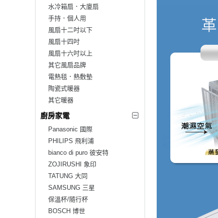
水冷箱扇．大廈扇
手持．個人用
風扇十二吋以下
風扇十四吋
風扇十六吋以上
其它風扇品牌
電熱毯．熱敷墊
陶瓷式暖器
其它暖器
廚房家電
Panasonic 國際
PHILIPS 飛利浦
bianco di puro 彼安特
ZOJIRUSHI 象印
TATUNG 大同
SAMSUNG 三星
保溫杯/隨行杯
BOSCH 博世