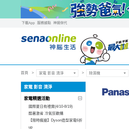
下載App
服務據點
神揚保代
首頁
家電 影音 清淨
除濕機
家電 影音 清淨
家電精選活動
國際夏日有禮賞(4/10-8/19)
酷暑激省 冷氣狂歡購
【限時瘋搶】Dyson造型家電6折
up