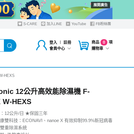
展開廣告
S-CARE
加入LINE
YouTube
FB粉絲團
商品
項
登入
︱
註冊
0
購物車
會員中心
W-HEXS
sonic 12公升高效能除濕機 F-
 W-HEXS
：12公升/日 ★保固三年
雙科技：ECONAVI、nanoe X 有效抑制99.9%新冠病毒
XS雙重除濕系統