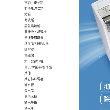
電鍋．電子鍋
多功能調理鍋
烤箱
微波爐
蒸氣烘烤爐
果汁機．調理機
攪拌及研磨機
烤盤/鬆餅/點心機
咖啡機
電磁爐
烤．製麵包機
冰淇淋/刨冰/製冰機
其他
其它料理電器
濾水壺
淨水器
氣泡水機
飲水設備
熱水瓶