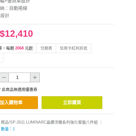
輪+後煞車設計
納：自動捲線
全設計
$12,410
率，每期
2068
元起
分期表
信用卡紅利折抵
* 此商品無適用優惠券
加入購物車
立即購買
贈品/SP-2611 LUMINARC晶鑽浮雕系列強化餐盤八件組
︱
數量：1