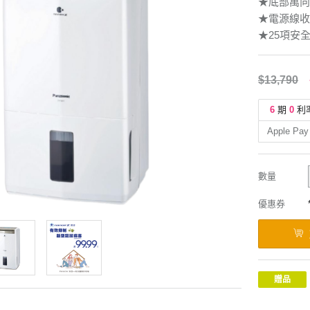
★底部萬向
★電源線收
★25項安
$13,790
6
期
0
利
Apple Pay
數量
優惠券
贈品