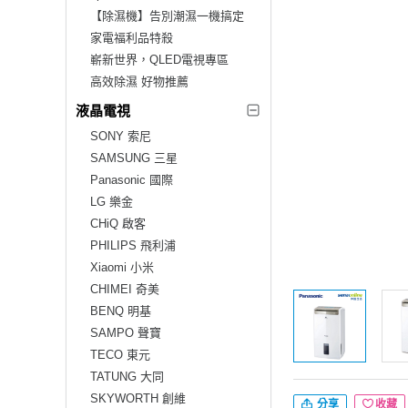
【除濕機】告別潮濕一機搞定
家電福利品特殺
嶄新世界，QLED電視專區
高效除濕 好物推薦
液晶電視
SONY 索尼
SAMSUNG 三星
Panasonic 國際
LG 樂金
CHiQ 啟客
PHILIPS 飛利浦
Xiaomi 小米
CHIMEI 奇美
BENQ 明基
SAMPO 聲寶
TECO 東元
TATUNG 大同
SKYWORTH 創維
分享
收藏