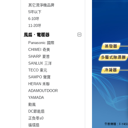
其它清淨機品牌
5坪以下
6-10坪
11-20坪
風扇．電暖器
Panasonic 國際
CHIMEI 奇美
SHARP 夏普
SANLUX 三洋
TECO 東元
SAMPO 聲寶
HERAN 禾聯
ADAMOUTDOOR
YAMADA
勳風
DC節能扇
正負零±0
循環扇