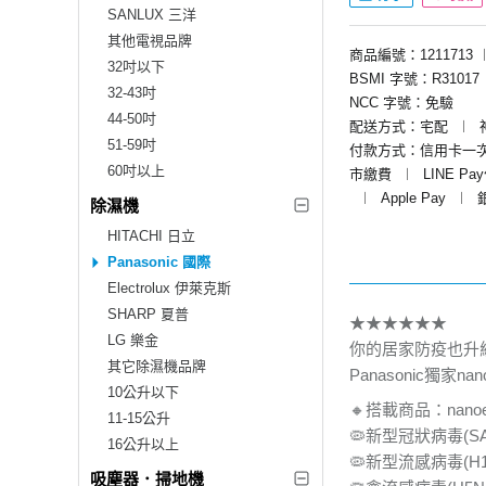
SANLUX 三洋
其他電視品牌
商品編號：1211713
32吋以下
BSMI 字號：R31017
32-43吋
NCC 字號：免驗
44-50吋
配送方式：宅配
︱
51-59吋
付款方式：信用卡一
60吋以上
市繳費
︱
LINE Pa
︱
Apple Pay
︱
除濕機
HITACHI 日立
Panasonic 國際
Electrolux 伊萊克斯
SHARP 夏普
★★★★★★
LG 樂金
你的居家防疫也升
其它除濕機品牌
Panasonic獨家n
10公升以下
🔸搭載商品：nan
11-15公升
🦠新型冠狀病毒(SAR
16公升以上
🦠新型流感病毒(H1N
吸塵器．掃地機