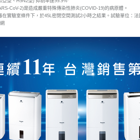
1亞型、H9N2型) 抑制率達99.9%*
ARS-CoV-2)是造成嚴重特殊傳染性肺炎(COVID-19)的病原體。
X 發生器在實驗室條件下，於45L密閉空間測試2小時之結果。試驗單位：法國T
官網