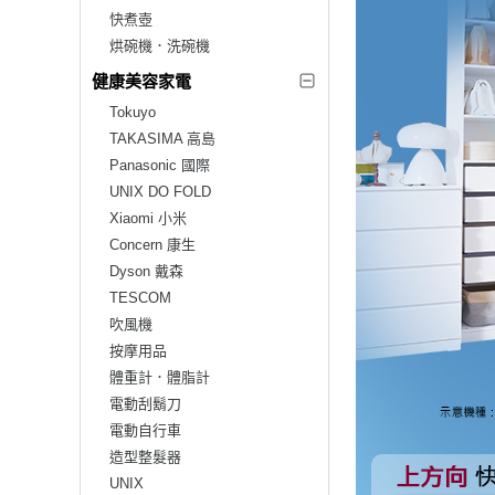
快煮壺
烘碗機．洗碗機
健康美容家電
Tokuyo
TAKASIMA 高島
Panasonic 國際
UNIX DO FOLD
Xiaomi 小米
Concern 康生
Dyson 戴森
TESCOM
吹風機
按摩用品
體重計．體脂計
電動刮鬍刀
電動自行車
造型整髮器
UNIX