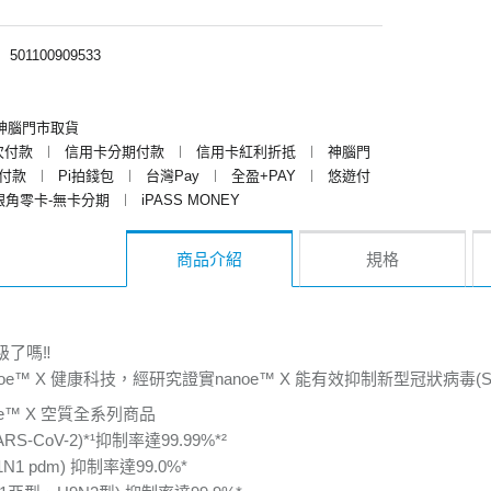
︱
501100909533
神腦門市取貨
次付款
︱
信用卡分期付款
︱
信用卡紅利折抵
︱
神腦門
y付款
︱
Pi拍錢包
︱
台灣Pay
︱
全盈+PAY
︱
悠遊付
銀角零卡-無卡分期
︱
iPASS MONEY
商品介紹
規格
級了嗎‼
anoe™ X 健康科技，經研究證實nanoe™ X 能有效抑制新型冠狀病毒(SARS-
oe™ X 空質全系列商品
S-CoV-2)*¹抑制率達99.99%*²
1 pdm) 抑制率達99.0%*