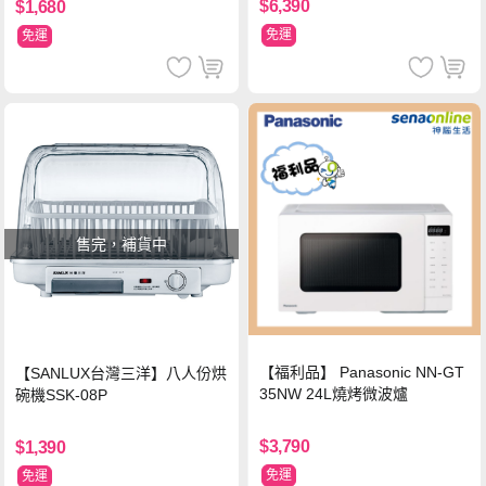
$6,390
$1,680
免運
免運
售完，補貨中
【福利品】 Panasonic NN-GT
【SANLUX台灣三洋】八人份烘
35NW 24L燒烤微波爐
碗機SSK-08P
$3,790
$1,390
免運
免運