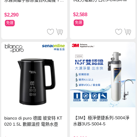
水霧負離子膠原蛋白吹風機 TC
D3000TW 桃紅色 TCD-3000T
W
$2,588
$2,290
免運
免運
【3M】極淨便捷系列-S004淨
bianco di puro 德國 彼安特 KT
水器3US-S004-5
020 1.5L 數顯溫控 電熱水壺