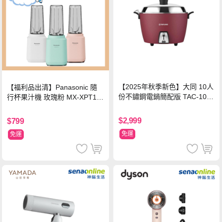
【2025年秋季新色】大同 10人
【福利品出清】Panasonic 隨
份不鏽鋼電鍋簡配版 TAC-10L-
行杯果汁機 玫瑰粉 MX-XPT10
MCRL 莓果紅
3-P
$2,999
$799
免運
免運