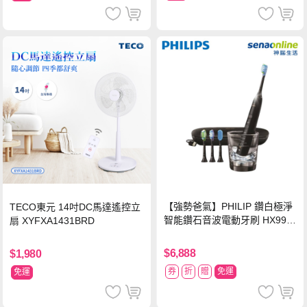
【強勢爸氣】PHILIP 鑽白極淨
TECO東元 14吋DC馬達遙控立
智能鑽石音波電動牙刷 HX992
扇 XYFXA1431BRD
4【贈亮白刷頭】
$6,888
$1,980
券
折
贈
免運
免運