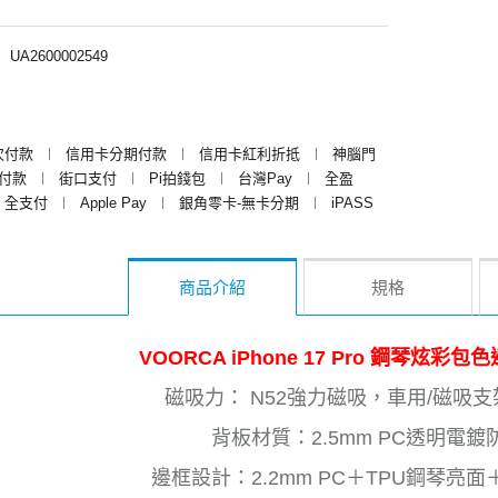
︱
UA2600002549
次付款
︱
信用卡分期付款
︱
信用卡紅利折抵
︱
神腦門
y付款
︱
街口支付
︱
Pi拍錢包
︱
台灣Pay
︱
全盈
全支付
︱
Apple Pay
︱
銀角零卡-無卡分期
︱
iPASS
商品介紹
規格
VOORCA iPhone 17 Pro 鋼琴炫彩
磁吸力： N52強力磁吸，車用/磁吸
背板材質：2.5mm PC透明電鍍
邊框設計：2.2mm PC＋TPU鋼琴亮