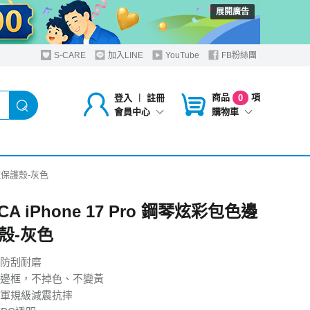
展開廣告
S-CARE
加入LINE
YouTube
FB粉絲團
商品
項
登入
︱
註冊
0
購物車
會員中心
邊框保護殼-灰色
CA iPhone 17 Pro 鋼琴炫彩包色邊
殼-灰色
防刮耐磨
邊框，不掉色、不變黃
軍規級減震抗摔