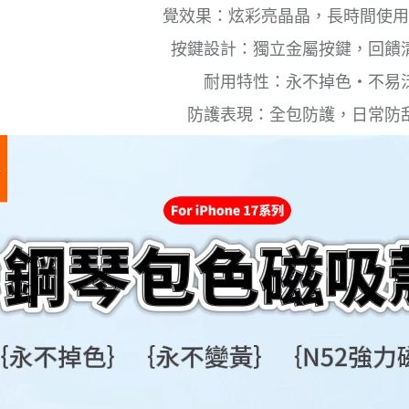
覺效果：炫彩亮晶晶，長時間使用
按鍵設計：獨立金屬按鍵，回饋
耐用特性：永不掉色・不易
防護表現：全包防護，日常防