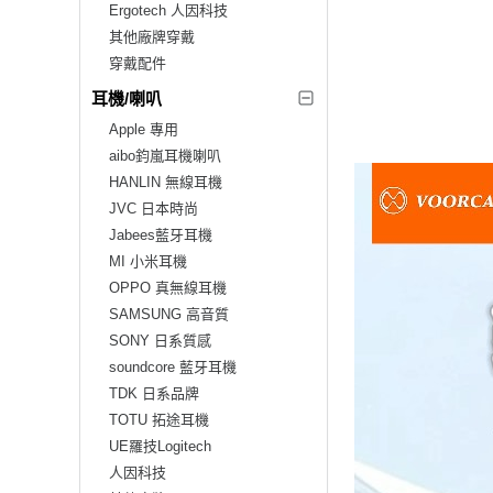
Ergotech 人因科技
其他廠牌穿戴
穿戴配件
耳機/喇叭
Apple 專用
aibo鈞嵐耳機喇叭
HANLIN 無線耳機
JVC 日本時尚
Jabees藍牙耳機
MI 小米耳機
OPPO 真無線耳機
SAMSUNG 高音質
SONY 日系質感
soundcore 藍牙耳機
TDK 日系品牌
TOTU 拓途耳機
UE羅技Logitech
人因科技