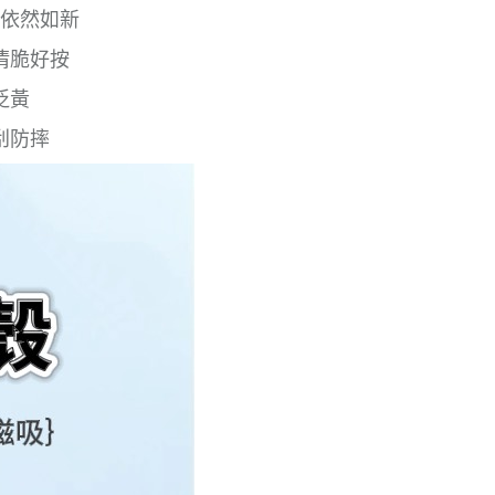
依然如新
清脆好按
泛黃
刮防摔