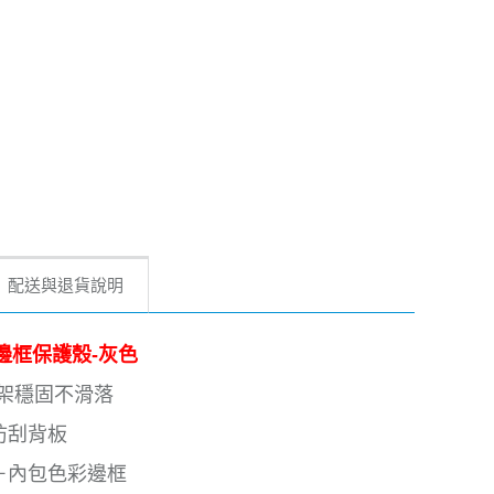
配送與退貨說明
包色邊框保護殼-灰色
支架穩固不滑落
防刮背板
面＋內包色彩邊框