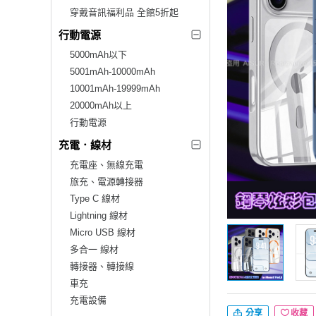
穿戴音訊福利品 全館5折起
行動電源
5000mAh以下
5001mAh-10000mAh
10001mAh-19999mAh
20000mAh以上
行動電源
充電．線材
充電座、無線充電
旅充、電源轉接器
Type C 線材
Lightning 線材
Micro USB 線材
多合一 線材
轉接器、轉接線
車充
充電設備
分享
收藏