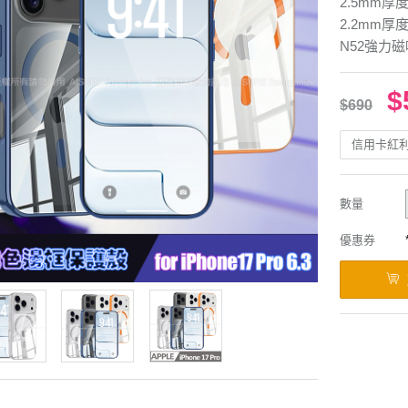
2.5mm厚
2.2mm厚度
N52強力磁
$
$690
信用卡紅
數量
優惠券