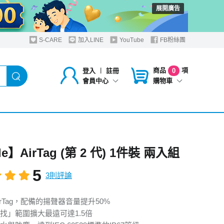
展開廣告
S-CARE
加入LINE
YouTube
FB粉絲團
商品
項
登入
︱
註冊
0
購物車
會員中心
e】AirTag (第 2 代) 1件裝 兩入組
5
3則評論
rTag，配備的揚聲器音量提升50%
找」範圍擴大最遠可達1.5倍