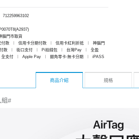
︱
712259963102
070T8(A2937)
神腦門市取貨
次付款
︱
信用卡分期付款
︱
信用卡紅利折抵
︱
神腦門
y付款
︱
街口支付
︱
Pi拍錢包
︱
台灣Pay
︱
全盈
全支付
︱
Apple Pay
︱
銀角零卡-無卡分期
︱
iPASS
商品介紹
規格
組#