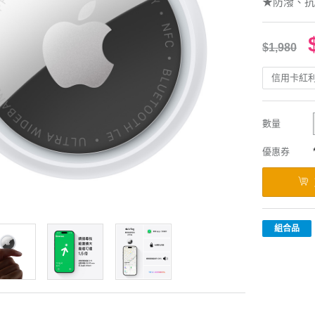
★防潑、抗水
$1,980
信用卡紅
數量
優惠券
組合品