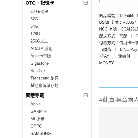
OTG．記憶卡
OTG/硬碟
商品編號：1395550
32G
BSMI 字號：R33057
64G
NCC 字號：CCAI26LP0
128G
配送方式：宅配
︱
256G以上
付款方式：信用卡一
ADATA 威剛
市繳費
︱
LINE Pa
Apacer宇瞻
+PAY
︱
悠遊付
︱
MONEY
Gigastone
SanDisk
Transcend 創見
其他廠牌儲存類
智慧穿戴
#此賣場為兩入
Apple
GARMIN
MI 小米
OPPO
SAMSUNG