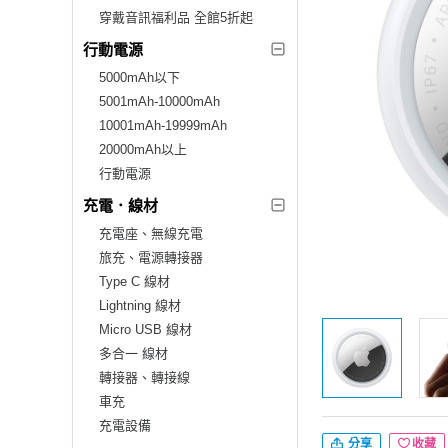
穿戴音訊福利品 全館5折起
行動電源
5000mAh以下
5001mAh-10000mAh
10001mAh-19999mAh
20000mAh以上
行動電源
充電．線材
充電座、無線充電
旅充、電源轉接器
Type C 線材
Lightning 線材
Micro USB 線材
多合一 線材
轉接器、轉接線
車充
充電設備
分享
收藏