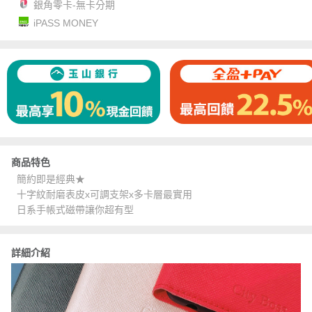
銀角零卡-無卡分期
iPASS MONEY
商品特色
簡約即是經典★
十字紋耐磨表皮x可調支架x多卡層最實用
日系手帳式磁帶讓你超有型
詳細介紹