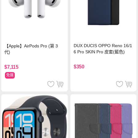
DUX DUCIS OPPO Reno 16/1
【Apple】AirPods Pro (第 3
6 Pro SKIN Pro 皮套(藍色)
代)
$350
$7,115
免運