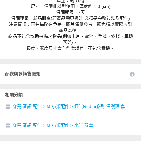
重量：約 70 g
尺寸：僅限此機型使用，厚度約 1.3 (cm)
保固期限：7天
保固範圍：新品瑕疵(若產品需更換時,必須是完整包裝及配件)
注意事項：因拍攝略有色差，圖片僅供參考，顏色請以實際收到
商品為準。
商品不包含協助拍攝之物品(例如卡片、電池、手機、零錢、耳機
塞等)。
長度、寬度尺寸會有些微誤差，不包含實機。
配送與退換貨需知
相關分類
穿戴 音訊 配件
>
MI小米配件
>
紅米Redmi系列 保護殼.套
穿戴 音訊 配件
>
MI小米配件
>
小米 殼套