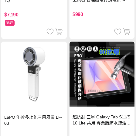
代)
Wh PD雙向快充充電線 鈦銀 台
灣BSMI/中國CCC/歐美CE/FCC
$990
$7,190
認證
免運
超抗刮 三星 Galaxy Tab S11/S
LaPO 沁冷多功能三用風扇 LF-
10 Lite 共用 專業版疏水疏油9
03
H鋼化玻璃膜 平板玻璃貼