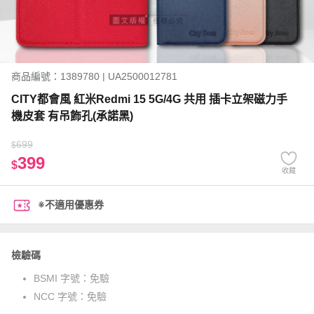
商品編號：1389780 | UA2500012781
CITY都會風 紅米Redmi 15 5G/4G 共用 插卡立架磁力手
機皮套 有吊飾孔(承諾黑)
699
$
399
$
收藏
※不適用優惠券
檢驗碼
BSMI 字號：
免驗
NCC 字號：
免驗