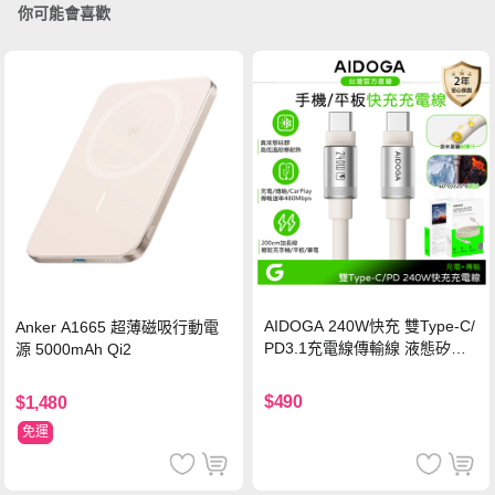
你可能會喜歡
AIDOGA 240W快充 雙Type-C/
Anker A1665 超薄磁吸行動電
PD3.1充電線傳輸線 液態矽膠
源 5000mAh Qi2
硅膠 2M 支援iPhone17/安卓/手
機/平板/筆電
$490
$1,480
免運