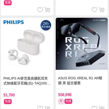
免運
ASUS ROG XREAL R1 AR眼
PHILIPS AI麥克風長續航耳夾
鏡 黑 組合優惠
式無線藍牙耳機(白)-TAQ2000
WT
$58,998
$1,780
贈
免運
免運