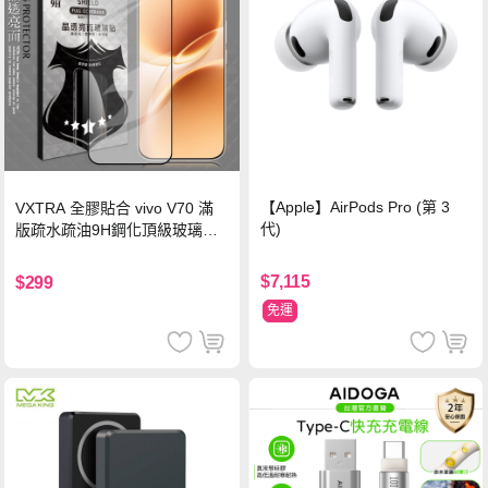
【Apple】AirPods Pro (第 3
VXTRA 全膠貼合 vivo V70 滿
代)
版疏水疏油9H鋼化頂級玻璃貼
保護貼(黑)
$7,115
$299
免運