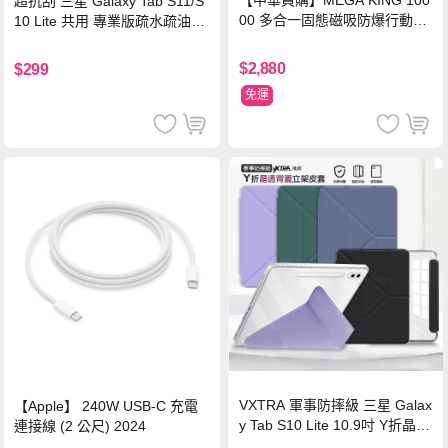
【中華員購】MEGA KING 100
超抗刮 三星 Galaxy Tab S11/S
00 多合一固態磁吸防爆行動電
10 Lite 共用 專業版疏水疏油9H
源 冰曜白
鋼化玻璃膜 平板玻璃貼
$2,880
$299
免運
VXTRA 軍事防摔級 三星 Galax
【Apple】 240W USB-C 充電
y Tab S10 Lite 10.9吋 Y折晶透
連接線 (2 公尺) 2024
背蓋立架皮套 含筆槽(經典黑)