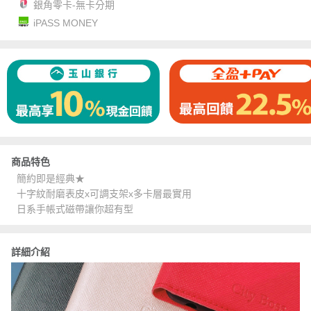
銀角零卡-無卡分期
iPASS MONEY
商品特色
簡約即是經典★
十字紋耐磨表皮x可調支架x多卡層最實用
日系手帳式磁帶讓你超有型
詳細介紹