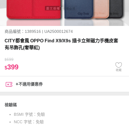
商品編號：1389516 | UA2500012674
CITY都會風 OPPO Find X9/X9s 插卡立架磁力手機皮套
有吊飾孔(奢華紅)
699
$
399
$
收藏
※不適用優惠券
檢驗碼
BSMI 字號：
免驗
NCC 字號：
免驗