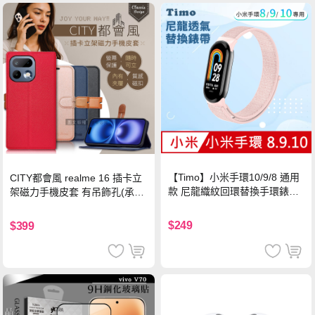
【Timo】小米手環10/9/8 通用
CITY都會風 realme 16 插卡立
款 尼龍織紋回環替換手環錶帶-
架磁力手機皮套 有吊飾孔(承諾
珍珠粉
黑)
$249
$399