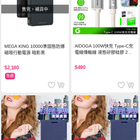
售完，補貨中
AIDOGA 100W快充 Type-C充
MEGA KING 10000準固態防爆
電線傳輸線 液態矽膠硅膠 2M
磁吸行動電源 暗影黑
支援iPhone17/安卓/手機/平板
$490
$2,180
免運