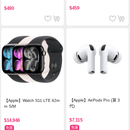
$459
$490
【Apple】AirPods Pro (第 3
【Apple】Watch S11 LTE 42m
代)
m S/M
$7,115
$14,946
免運
免運