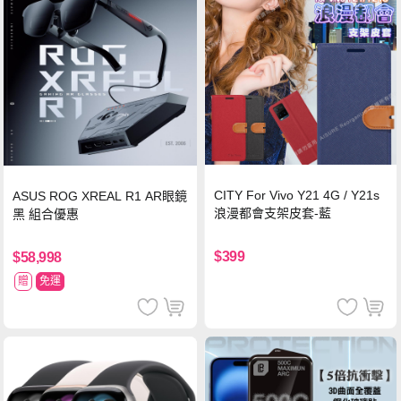
CITY For Vivo Y21 4G / Y21s
ASUS ROG XREAL R1 AR眼鏡
浪漫都會支架皮套-藍
黑 組合優惠
$399
$58,998
贈
免運