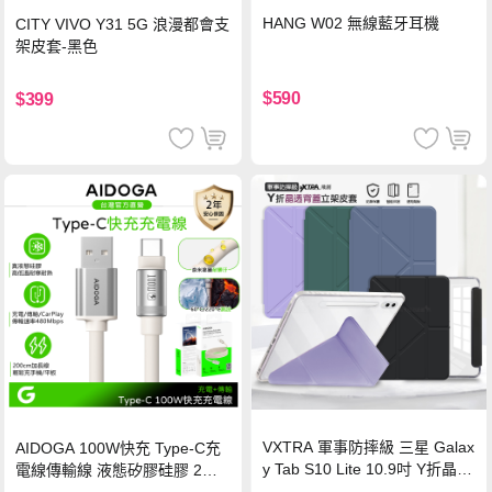
HANG W02 無線藍牙耳機
CITY VIVO Y31 5G 浪漫都會支
架皮套-黑色
$590
$399
VXTRA 軍事防摔級 三星 Galax
AIDOGA 100W快充 Type-C充
y Tab S10 Lite 10.9吋 Y折晶透
電線傳輸線 液態矽膠硅膠 2M
背蓋立架皮套 含筆槽(經典黑)
支援iPhone17/安卓/手機/平板