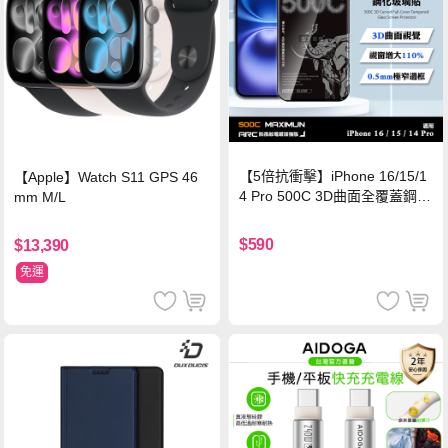
【5倍抗衝擊】iPhone 16/15/1
【Apple】Watch S11 GPS 46
4 Pro 500C 3D曲面全覆蓋鋼化
mm M/L
玻璃貼 0.5mm極窄邊框 防指紋
保護貼
$590
$13,390
免運