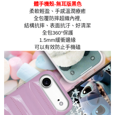
體手機殼-無耳版黑色
柔軟輕盈、手感溫潤療癒
全包覆防摔超織內裡,
結構抗摔、表面抗汙、好清潔
全包360°保護
1.5mm緩衝邊緣
可以有效防止手機磕