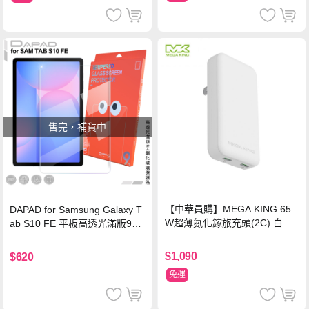
售完，補貨中
【中華員購】MEGA KING 65
DAPAD for Samsung Galaxy T
W超薄氮化鎵旅充頭(2C) 白
ab S10 FE 平板高透光滿版9H
鋼化玻璃保護貼
$1,090
$620
免運