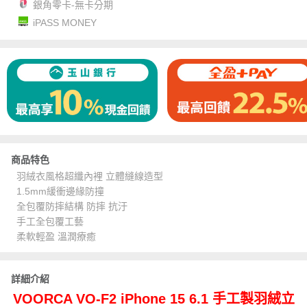
銀角零卡-無卡分期
iPASS MONEY
商品特色
羽絨衣風格超纖內裡 立體縫線造型
1.5mm緩衝邊緣防撞
全包覆防摔結構 防摔 抗汙
手工全包覆工藝
柔軟輕盈 溫潤療癒
詳細介紹
VOORCA VO-F2 iPhone 15 6.1 手工製羽絨立