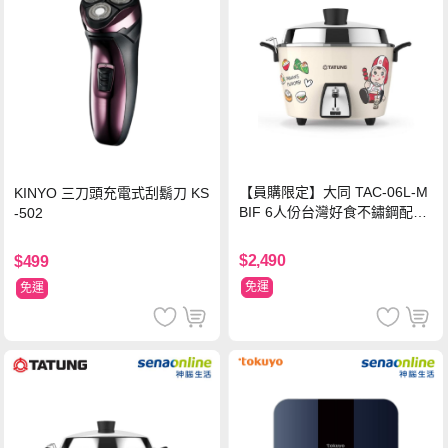
【員購限定】大同 TAC-06L-M
KINYO 三刀頭充電式刮鬍刀 KS
BIF 6人份台灣好食不鏽鋼配件
-502
電鍋
$2,490
$499
免運
免運