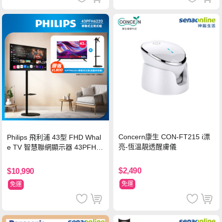
Concern康生 CON-FT215 i漂
Philips 飛利浦 43型 FHD Whal
亮-恆溫靚透醒膚儀
e TV 智慧聯網顯示器 43PFH6
220 ★立架組合(含立架安裝)
$2,490
$10,990
免運
免運