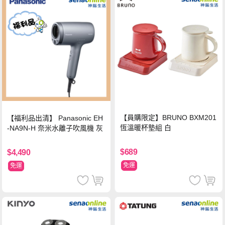
【員購限定】BRUNO BXM201
【福利品出清】 Panasonic EH
恆溫暖杯墊組 白
-NA9N-H 奈米水離子吹風機 灰
$689
$4,490
免運
免運