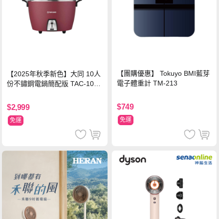
【團購優惠】 Tokuyo BMI藍芽
【2025年秋季新色】大同 10人
電子體重計 TM-213
份不鏽鋼電鍋簡配版 TAC-10L-
MCRL 莓果紅
$749
$2,999
免運
免運