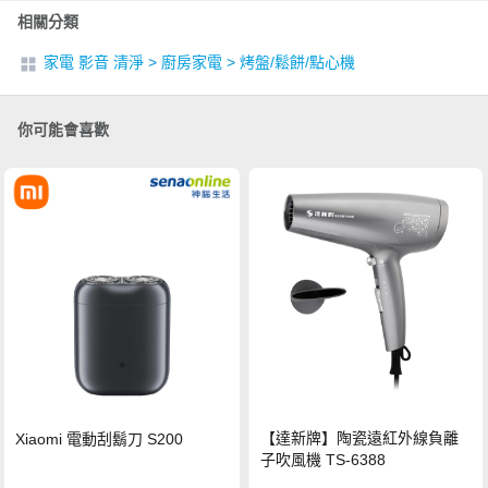
相關分類
家電 影音 清淨
>
廚房家電
>
烤盤/鬆餅/點心機
你可能會喜歡
【達新牌】陶瓷遠紅外線負離
Xiaomi 電動刮鬍刀 S200
子吹風機 TS-6388