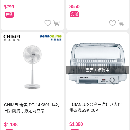
$550
$799
免運
免運
售完，補貨中
【SANLUX台灣三洋】八人份
CHIMEI 奇美 DF-14K801 14吋
烘碗機SSK-08P
日系簡約涼感定時立扇
$1,390
$1,188