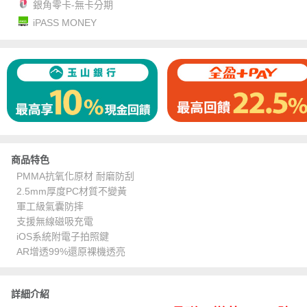
銀角零卡-無卡分期
iPASS MONEY
商品特色
PMMA抗氧化原材 耐磨防刮
2.5mm厚度PC材質不變黃
軍工級氣囊防摔
支援無線磁吸充電
iOS系統附電子拍照鍵
AR增透99%還原裸機透亮
詳細介紹