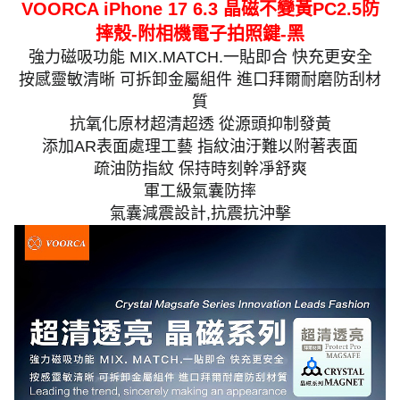
VOORCA iPhone 17 6.3 晶磁不變黃PC2.5防
摔殼-附相機電子拍照鍵-黑
強力磁吸功能 MIX.MATCH.一貼即合 快充更安全
按感靈敏清晰 可拆卸金屬組件 進口拜爾耐磨防刮材
質
抗氧化原材超清超透 從源頭抑制發黃
添加AR表面處理工藝 指紋油汙難以附著表面
疏油防指紋 保持時刻幹凈舒爽
軍工級氣囊防摔
氣囊減震設計,抗震抗沖擊