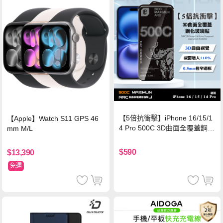
【5倍抗衝擊】iPhone 16/15/1
【Apple】Watch S11 GPS 46
4 Pro 500C 3D曲面全覆蓋鋼化
mm M/L
玻璃貼 0.5mm極窄邊框 防指紋
保護貼
$590
$13,390
免運