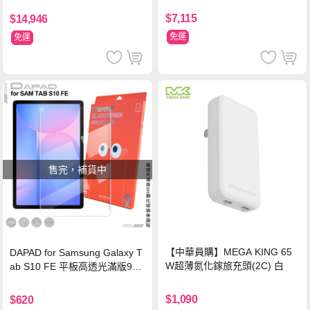
$7,115
$14,946
免運
免運
售完，補貨中
【中華員購】MEGA KING 65
DAPAD for Samsung Galaxy T
W超薄氮化鎵旅充頭(2C) 白
ab S10 FE 平板高透光滿版9H
鋼化玻璃保護貼
$1,090
$620