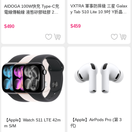
VXTRA 軍事防摔級 三星 Galax
AIDOGA 100W快充 Type-C充
y Tab S10 Lite 10.9吋 Y折晶透
電線傳輸線 液態矽膠硅膠 2M
背蓋立架皮套 含筆槽(經典黑)
支援iPhone17/安卓/手機/平板
$459
$490
【Apple】AirPods Pro (第 3
【Apple】Watch S11 LTE 42m
代)
m S/M