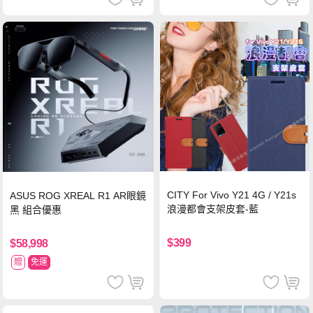
CITY For Vivo Y21 4G / Y21s
ASUS ROG XREAL R1 AR眼鏡
浪漫都會支架皮套-藍
黑 組合優惠
$399
$58,998
贈
免運