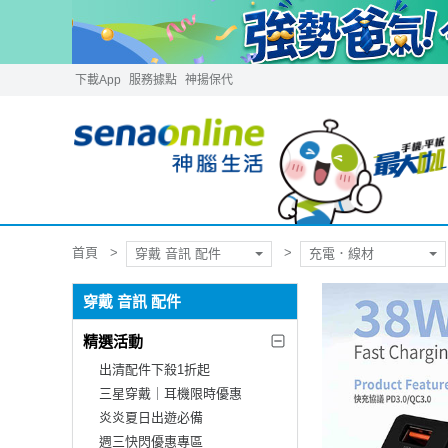
下載App
服務據點
神揚保代
首頁
穿戴 音訊 配件
充電．線材
穿戴 音訊 配件
精選活動
出清配件下殺1折起
三星穿戴｜耳機限時優惠
炎炎夏日出遊必備
週三快閃優惠專區