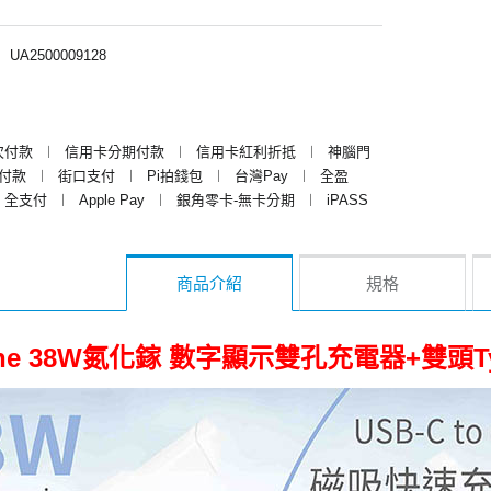
︱
UA2500009128
次付款
︱
信用卡分期付款
︱
信用卡紅利折抵
︱
神腦門
y付款
︱
街口支付
︱
Pi拍錢包
︱
台灣Pay
︱
全盈
全支付
︱
Apple Pay
︱
銀角零卡-無卡分期
︱
iPASS
商品介紹
規格
one 38W氮化鎵 數字顯示雙孔充電器+雙頭Ty