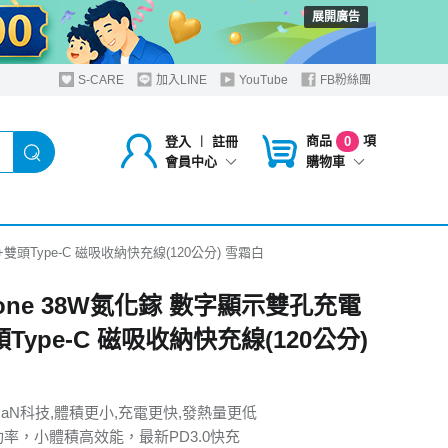
展開廣告
S-CARE
加入LINE
YouTube
FB粉絲團
商品
項
登入
︱
註冊
0
購物車
會員中心
雙頭Type-C 磁吸收納快充線(120公分) 雪霜白
hone 38W氮化鎵 數字顯示雙孔充電
Type-C 磁吸收納快充線(120公分)
GaN科技,體積更小,充電更快,發熱量更低
大功率，小體積高效能，最新PD3.0快充