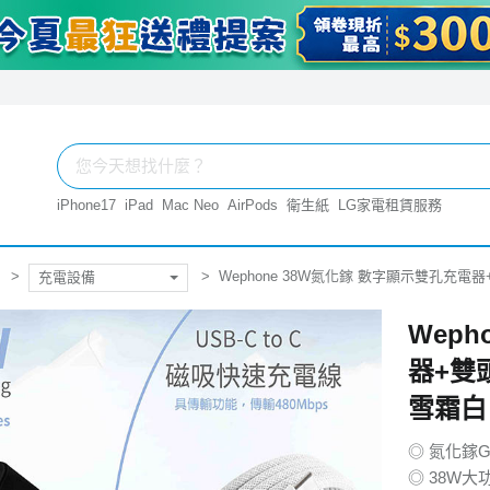
iPhone17
iPad
Mac Neo
AirPods
衛生紙
LG家電租賃服務
Wephone 38W氮化鎵 數字顯示雙孔充電器+
充電設備
Wep
器+雙頭
雪霜白
◎ 氮化鎵
◎ 38W