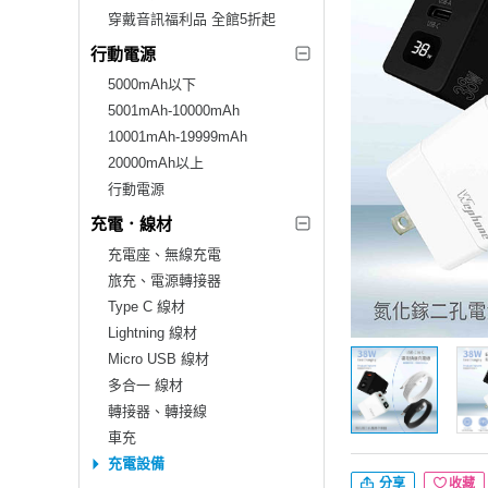
穿戴音訊福利品 全館5折起
行動電源
5000mAh以下
5001mAh-10000mAh
10001mAh-19999mAh
20000mAh以上
行動電源
充電．線材
充電座、無線充電
旅充、電源轉接器
Type C 線材
Lightning 線材
Micro USB 線材
多合一 線材
轉接器、轉接線
車充
充電設備
分享
收藏