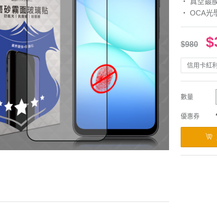
‧ 真空鍍
‧ OCA
$
$980
信用卡紅
數量
優惠券