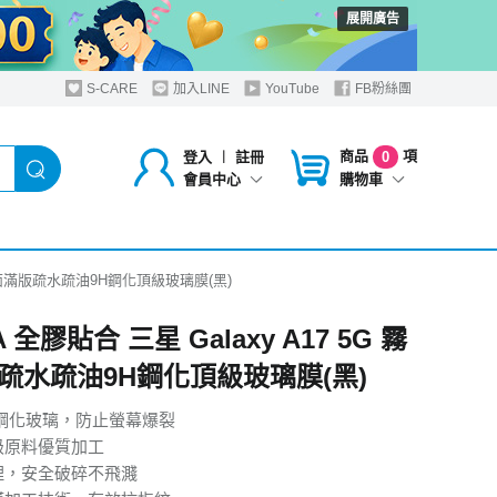
展開廣告
S-CARE
加入LINE
YouTube
FB粉絲團
商品
項
登入
︱
註冊
0
購物車
會員中心
G 霧面滿版疏水疏油9H鋼化頂級玻璃膜(黑)
A 全膠貼合 三星 Galaxy A17 5G 霧
疏水疏油9H鋼化頂級玻璃膜(黑)
H鋼化玻璃，防止螢幕爆裂
級原料優質加工
理，安全破碎不飛濺