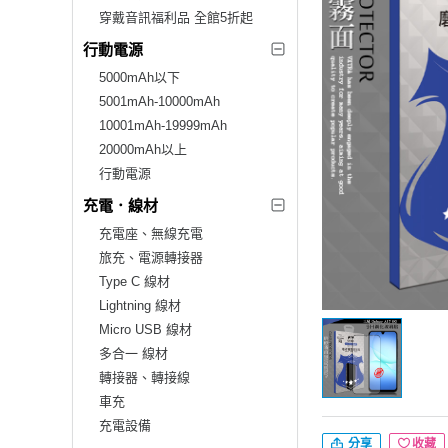
穿戴音訊福利品 全館5折起
行動電源
5000mAh以下
5001mAh-10000mAh
10001mAh-19999mAh
20000mAh以上
行動電源
充電．線材
充電座、無線充電
旅充、電源轉接器
Type C 線材
Lightning 線材
Micro USB 線材
多合一 線材
轉接器、轉接線
車充
充電設備
分享
收藏