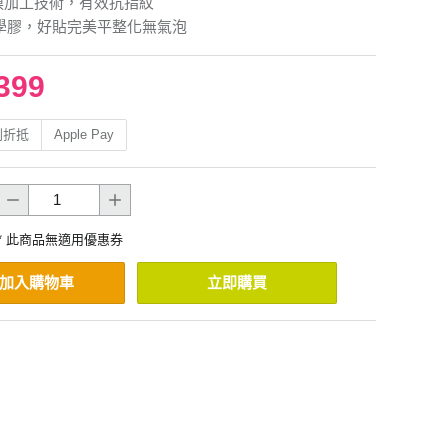
膜加工技術，有效抗指紋
光學膠，好貼完美平整化無氣泡
399
利折抵
Apple Pay
* 此商品無適用優惠券
加入購物車
立即購買