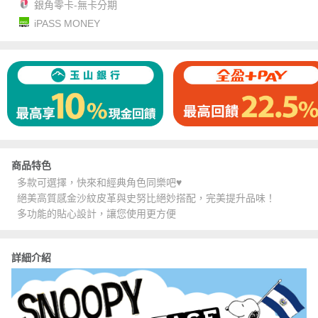
銀角零卡-無卡分期
iPASS MONEY
商品特色
多款可選擇，快來和經典角色同樂吧♥
絕美高質感金沙紋皮革與史努比絕妙搭配，完美提升品味！
多功能的貼心設計，讓您使用更方便
詳細介紹