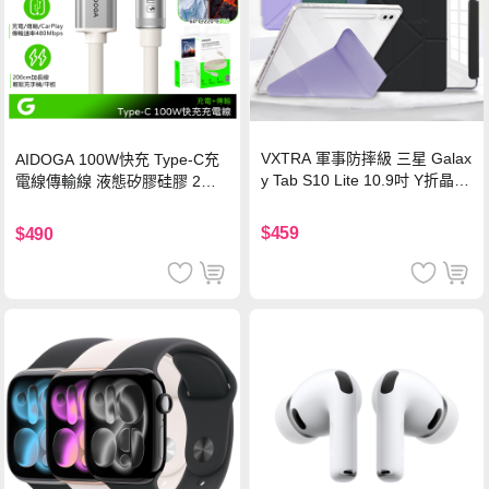
VXTRA 軍事防摔級 三星 Galax
AIDOGA 100W快充 Type-C充
y Tab S10 Lite 10.9吋 Y折晶透
電線傳輸線 液態矽膠硅膠 2M
背蓋立架皮套 含筆槽(經典黑)
支援iPhone17/安卓/手機/平板
$459
$490