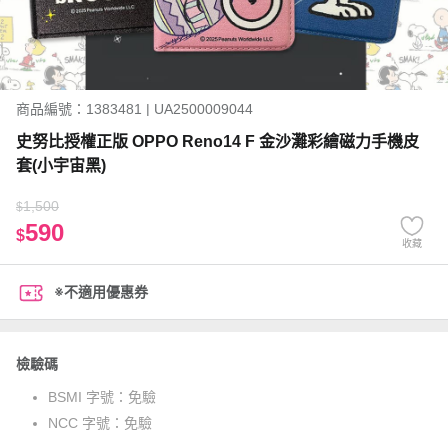
商品編號：1383481 | UA2500009044
史努比授權正版 OPPO Reno14 F 金沙灘彩繪磁力手機皮
套(小宇宙黑)
1,500
$
590
$
收藏
※不適用優惠券
檢驗碼
BSMI 字號：
免驗
NCC 字號：
免驗