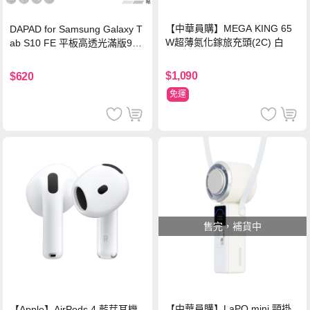
【中華員購】MEGA KING 65
DAPAD for Samsung Galaxy T
W超薄氮化鎵旅充頭(2C) 白
ab S10 FE 平板高透光滿版9H
鋼化玻璃保護貼
$1,090
$620
免運
售完，補貨中
【中華員購】LaPO mini 頸掛
【Apple】AirPods 4 藍芽耳機