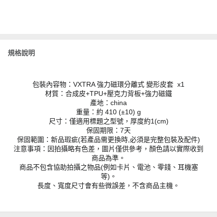
規格說明
包裝內容物：VXTRA 強力磁環分離式 變形皮套 x1
材質：合成皮+TPU+壓克力背板+強力磁鐵
產地：china
重量：約 410 (±10) g
尺寸：僅適用標題之型號，厚度約1(cm)
保固期限：7天
保固範圍：新品瑕疵(若產品需更換時,必須是完整包裝及配件)
注意事項：因拍攝略有色差，圖片僅供參考，顏色請以實際收到
商品為準。
商品不包含協助拍攝之物品(例如卡片、電池、零錢、耳機塞
等)。
長度、寬度尺寸會有些微誤差，不含商品主機。