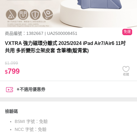
免運
商品編號：1382667 | UA2500008451
VXTRA 強力磁環分離式 2025/2024 iPad Air7/Air6 11吋
共用 多折變形立架皮套 含筆槽(靛青紫)
1,099
$
799
$
收藏
※不適用優惠券
檢驗碼
BSMI 字號：
免驗
NCC 字號：
免驗