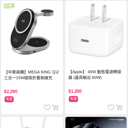
【Apple】 40W 動態電源轉接
【中華員購】MEGA KING Ｑi2
器 (最高輸出 60W)
三合一15W磁吸折疊無線充電
支架 黑
$1,290
$2,290
免運
免運