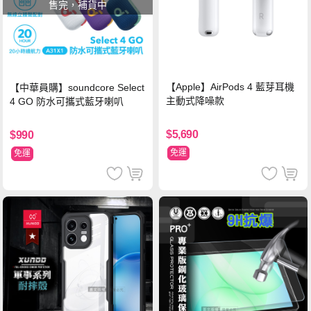
售完，補貨中
【Apple】AirPods 4 藍芽耳機
【中華員購】soundcore Select
主動式降噪款
4 GO 防水可攜式藍牙喇叭
$5,690
$990
免運
免運