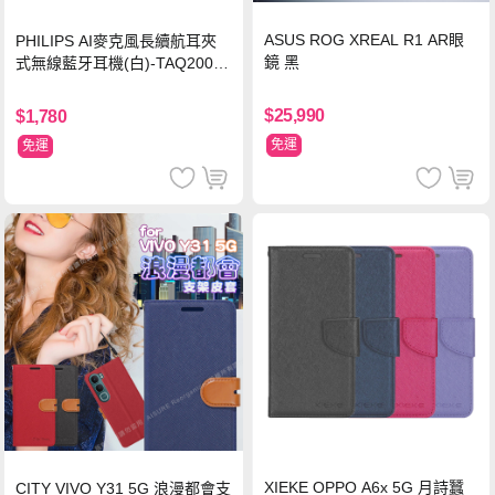
ASUS ROG XREAL R1 AR眼
PHILIPS AI麥克風長續航耳夾
鏡 黑
式無線藍牙耳機(白)-TAQ2000
WT
$25,990
$1,780
免運
免運
XIEKE OPPO A6x 5G 月詩蠶
CITY VIVO Y31 5G 浪漫都會支