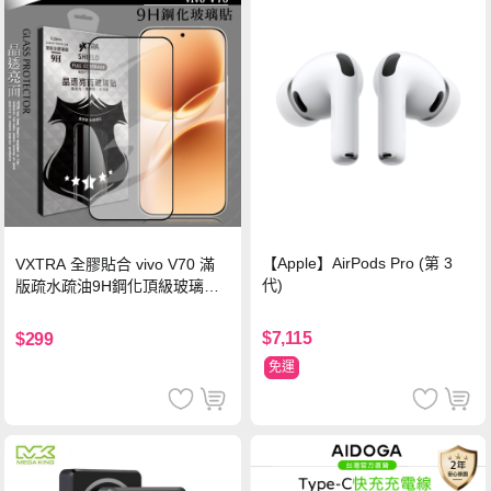
【Apple】AirPods Pro (第 3
VXTRA 全膠貼合 vivo V70 滿
代)
版疏水疏油9H鋼化頂級玻璃貼
保護貼(黑)
$7,115
$299
免運