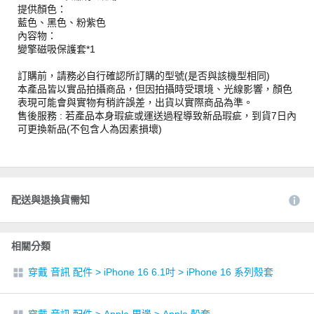
提供顏色：
藍色、黑色、粉紫色
內容物：
變擎磁吸保護套*1
訂購前，請務必自行確認所訂購的型號(是否與該機型相同)
本產品皆以實品拍攝商品，但因拍攝時受環境、光線影響，顏色
表現可能會與實物有稍許誤差，出貨以實際商品為準。
售後服務 : 若產品本身瑕疵或運送過程導致新品瑕疵，到貨7日內
可更換新品(不包含人為因素損壞)
配送與退換貨需知
相關分類
穿戴 音訊 配件
>
iPhone 16 6.1吋
>
iPhone 16 系列殼套
穿戴 音訊 配件
>
Apple 周邊
>
Apple 殼套