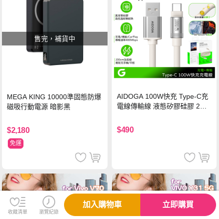
售完，補貨中
AIDOGA 100W快充 Type-C充
MEGA KING 10000準固態防爆
電線傳輸線 液態矽膠硅膠 2M
磁吸行動電源 暗影黑
支援iPhone17/安卓/手機/平板
$490
$2,180
免運
加入購物車
立即購買
收藏清單
瀏覽紀錄