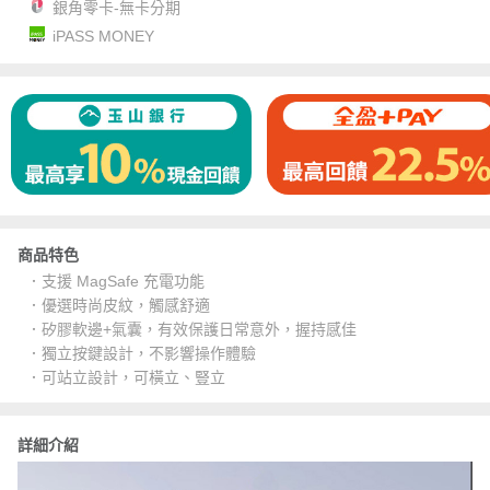
銀角零卡-無卡分期
iPASS MONEY
商品特色
．支援 MagSafe 充電功能
．優選時尚皮紋，觸感舒適
．矽膠軟邊+氣囊，有效保護日常意外，握持感佳
．獨立按鍵設計，不影響操作體驗
．可站立設計，可橫立、豎立
詳細介紹