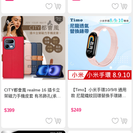
【Timo】小米手環10/9/8 通用
CITY都會風 realme 16 插卡立
款 尼龍織紋回環替換手環錶帶-
架磁力手機皮套 有吊飾孔(承諾
珍珠粉
黑)
$249
$399