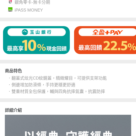
銀角零卡-無卡分期
iPASS MONEY
商品特色
．翻蓋式炫光CD紋鏡蓋，精緻耀目，可提供支架功能
．側邊增加防滑條，手持更穩更舒適
．雙重材質全包保護，輔與四角抗摔氣囊，抗震防摔
詳細介紹