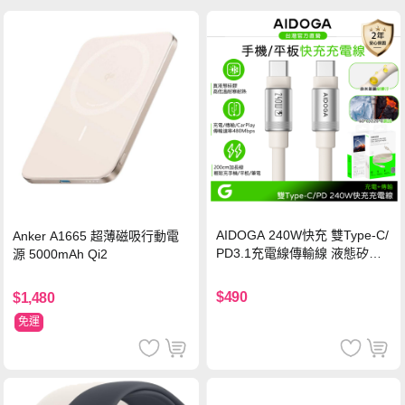
AIDOGA 240W快充 雙Type-C/
Anker A1665 超薄磁吸行動電
PD3.1充電線傳輸線 液態矽膠
源 5000mAh Qi2
硅膠 2M 支援iPhone17/安卓/手
機/平板/筆電
$490
$1,480
免運