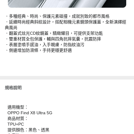
．多種經典、時尚、保護元素碰撞，成就別致的都市風格
．延續時尚經典斜紋設計，搭配相機元素鏡頭保護蓋，全新演繹經
典風尚
．翻蓋式炫光CD紋鏡蓋，精緻耀目，可提供支架功能
．雙重材質全包保護，輔與四角抗摔氣囊，抗震防摔
．表層塗噴手感油，入手親膚，防指紋油污
．側邊增加防滑條，手持更穩更舒適
規格說明
適用機型：
OPPO Find X8 Ultra 5G
商品材質：
TPU+PC
提供顏色：黑色、透黑