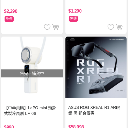
支架 黑
$1,290
$2,290
免運
免運
售完，補貨中
ASUS ROG XREAL R1 AR眼
【中華員購】LaPO mini 頸掛
鏡 黑 組合優惠
式製冷風扇 LF-06
$58,998
$990