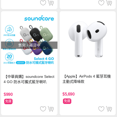
售完，補貨中
【Apple】AirPods 4 藍芽耳機
【中華員購】soundcore Select
主動式降噪款
4 GO 防水可攜式藍牙喇叭
$5,690
$990
免運
免運