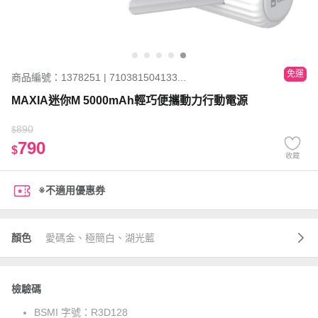
免運
商品編號：1378251 | 710381504133...
MAXIA迷你M 5000mAh輕巧便攜動力行動電源
890
$
790
$
收藏
※不適用優惠券
顏色
愛碼金、極簡白、湖光藍
檢驗碼
BSMI 字號：
R3D128