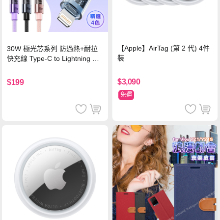
【Apple】AirTag (第 2 代) 4件
30W 極光芯系列 防過熱+耐拉
裝
快充線 Type-C to Lightning 傳
輸充電線(1.2M)黑色
$3,090
$199
免運