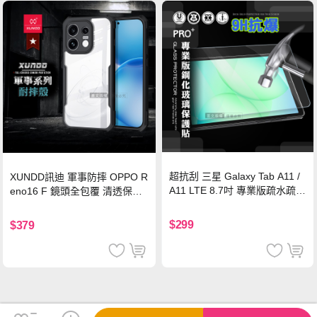
超抗刮 三星 Galaxy Tab A11 /
XUNDD訊迪 軍事防摔 OPPO R
A11 LTE 8.7吋 專業版疏水疏油
eno16 F 鏡頭全包覆 清透保護
9H鋼化玻璃膜 平板玻璃貼
殼 手機殼(夜幕黑)
$299
$379