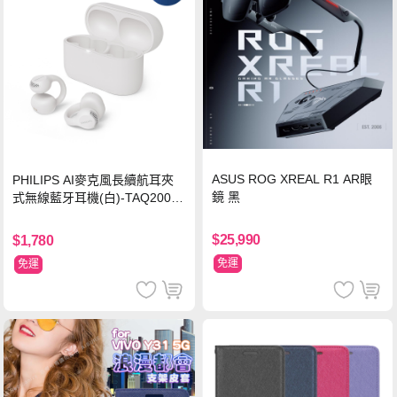
ASUS ROG XREAL R1 AR眼
PHILIPS AI麥克風長續航耳夾
鏡 黑
式無線藍牙耳機(白)-TAQ2000
WT
$25,990
$1,780
免運
免運