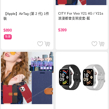
CITY For Vivo Y21 4G / Y21s
【Apple】AirTag (第 2 代) 1件
浪漫都會支架皮套-藍
裝
$399
$890
免運