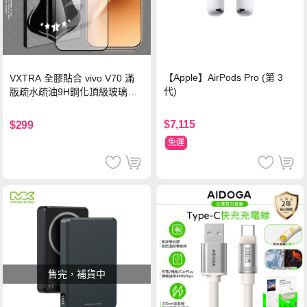
【Apple】AirPods Pro (第 3
VXTRA 全膠貼合 vivo V70 滿
代)
版疏水疏油9H鋼化頂級玻璃貼
保護貼(黑)
$7,115
$299
免運
售完，補貨中