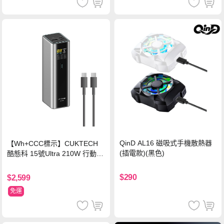
QinD AL16 磁吸式手機散熱器
【Wh+CCC標示】CUKTECH
(插電款)(黑色)
酷態科 15號Ultra 210W 行動電
源 20000mAh (PB200U) -灰色
$290
$2,599
免運