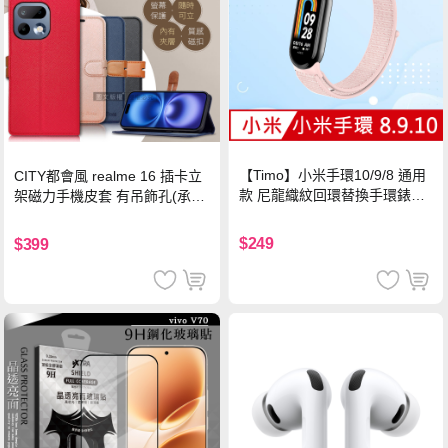
【Timo】小米手環10/9/8 通用
CITY都會風 realme 16 插卡立
款 尼龍織紋回環替換手環錶帶-
架磁力手機皮套 有吊飾孔(承諾
珍珠粉
黑)
$249
$399