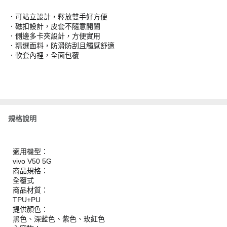
．可站立設計，釋放雙手好方便
．磁扣設計，皮套不隨意開闔
．側邊多卡夾設計，方便實用
．精選面料，防滑防刮且觸感舒適
．軟套內裡，全面包覆
規格說明
適用機型：
vivo V50 5G
商品規格：
全覆式
商品材質：
TPU+PU
提供顏色：
黑色、深藍色、紫色、玫紅色