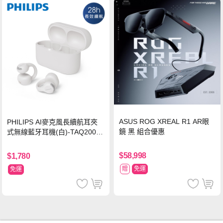
ASUS ROG XREAL R1 AR眼
PHILIPS AI麥克風長續航耳夾
鏡 黑 組合優惠
式無線藍牙耳機(白)-TAQ2000
WT
$58,998
$1,780
贈
免運
免運