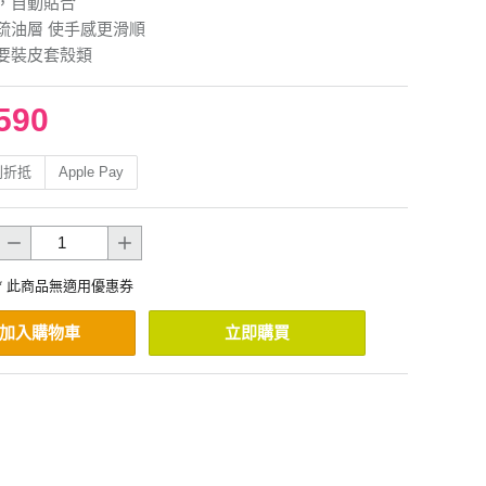
，自動貼合
疏油層 使手感更滑順
要裝皮套殼類
590
利折抵
Apple Pay
* 此商品無適用優惠券
加入購物車
立即購買