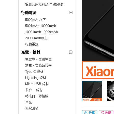
穿戴音訊福利品 全館5折起
行動電源
5000mAh以下
5001mAh-10000mAh
10001mAh-19999mAh
20000mAh以上
行動電源
充電．線材
充電座、無線充電
旅充、電源轉接器
Type C 線材
Lightning 線材
Micro USB 線材
多合一 線材
轉接器、轉接線
車充
充電設備
分享
收藏