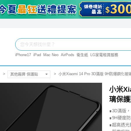
iPhone17
iPad
Mac Neo
AirPods
衛生紙
LG家電租賃服務
小米Xiaomi 14 Pro 3D滿版 9H防爆鋼化
其他廠牌 保護貼
小米Xi
璃保護
∎3D滿版
∎9H硬度
∎超高透光