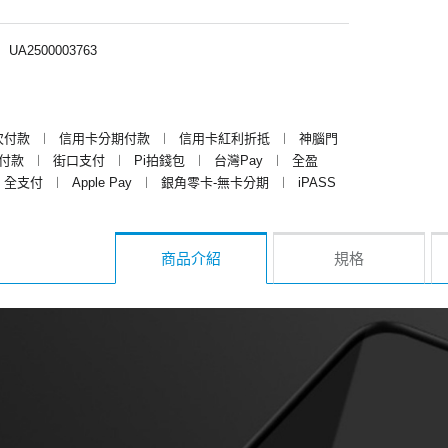
︱
UA2500003763
次付款
︱
信用卡分期付款
︱
信用卡紅利折抵
︱
神腦門
y付款
︱
街口支付
︱
Pi拍錢包
︱
台灣Pay
︱
全盈
全支付
︱
Apple Pay
︱
銀角零卡-無卡分期
︱
iPASS
商品介紹
規格