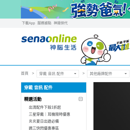
下載App
服務據點
神揚保代
首頁
穿戴 音訊 配件
其他廠牌配件
穿戴 音訊 配件
精選活動
出清配件下殺1折起
三星穿戴｜耳機限時優惠
炎炎夏日出遊必備
週三快閃優惠專區