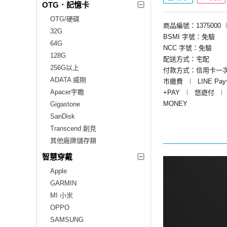
OTG．記憶卡
OTG/硬碟
商品編號：1375000
32G
BSMI 字號：免驗
64G
NCC 字號：免驗
128G
配送方式：宅配
256G以上
付款方式：信用卡一
ADATA 威剛
市繳費
︱
LINE Pa
Apacer宇瞻
+PAY
︱
悠遊付
︱
MONEY
Gigastone
SanDisk
Transcend 創見
其他廠牌儲存類
智慧穿戴
Apple
GARMIN
MI 小米
OPPO
SAMSUNG