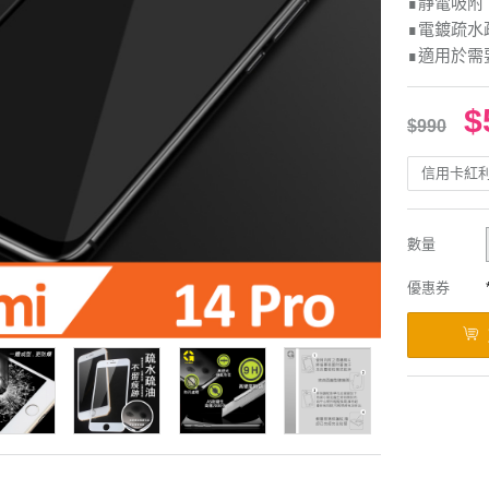
∎靜電吸附
∎電鍍疏水
∎適用於需
$
$990
信用卡紅
數量
優惠券