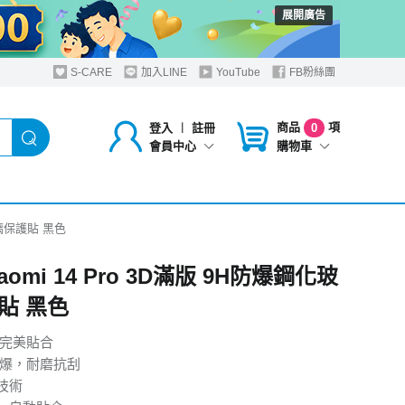
展開廣告
S-CARE
加入LINE
YouTube
FB粉絲團
商品
項
登入
︱
註冊
0
購物車
會員中心
玻璃保護貼 黑色
aomi 14 Pro 3D滿版 9H防爆鋼化玻
貼 黑色
，完美貼合
防爆，耐磨抗刮
技術