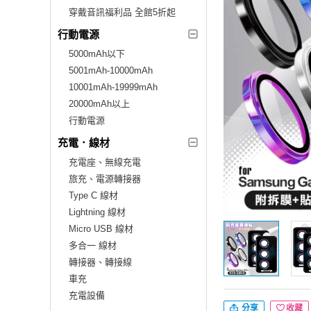
穿戴音訊福利品 全館5折起
行動電源
5000mAh以下
5001mAh-10000mAh
10001mAh-19999mAh
20000mAh以上
行動電源
充電．線材
充電座、無線充電
旅充、電源轉接器
Type C 線材
Lightning 線材
Micro USB 線材
多合一 線材
轉接器、轉接線
車充
充電設備
分享
收藏