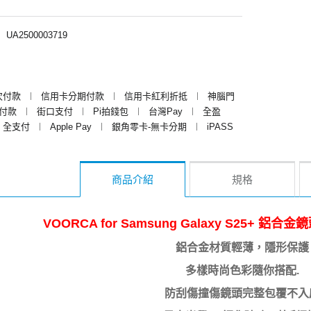
︱
UA2500003719
次付款
︱
信用卡分期付款
︱
信用卡紅利折抵
︱
神腦門
y付款
︱
街口支付
︱
Pi拍錢包
︱
台灣Pay
︱
全盈
全支付
︱
Apple Pay
︱
銀角零卡-無卡分期
︱
iPASS
商品介紹
規格
VOORCA for Samsung Galaxy S25+ 
鋁合金材質輕薄，隱形保護
多樣時尚色彩隨你搭配.
防刮傷撞傷鏡頭完整包覆不入