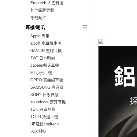
Ergotech 人因科技
其他廠牌穿戴
穿戴配件
耳機/喇叭
Apple 專用
aibo鈞嵐耳機喇叭
HANLIN 無線耳機
JVC 日本時尚
Jabees藍牙耳機
MI 小米耳機
OPPO 真無線耳機
SAMSUNG 高音質
SONY 日系質感
soundcore 藍牙耳機
TDK 日系品牌
TOTU 拓途耳機
UE羅技Logitech
人因科技