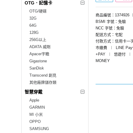
OTG．記憶卡
OTG/硬碟
商品編號：1374926
32G
BSMI 字號：免驗
64G
NCC 字號：免驗
128G
配送方式：宅配
256G以上
付款方式：信用卡一
ADATA 威剛
市繳費
︱
LINE Pa
Apacer宇瞻
+PAY
︱
悠遊付
︱
MONEY
Gigastone
SanDisk
Transcend 創見
其他廠牌儲存類
智慧穿戴
Apple
GARMIN
MI 小米
OPPO
SAMSUNG