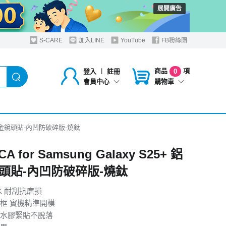
展開廣告
S-CARE
加入LINE
YouTube
FB粉絲團
商品
項
登入
︱
註冊
0
購物車
會員中心
5+ 鋁合金鏡頭貼-內凹防破碎版-燒鈦
A for Samsung Galaxy S25+ 鋁
頭貼-內凹防破碎版-燒鈦
水 耐刮抗磨損
框 實機精準開模
水膠緊貼不脫落