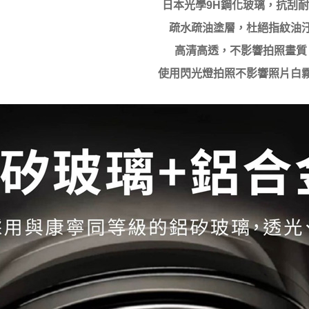
日本光學9H鋼化玻璃，抗刮
疏水疏油塗層，杜絕指紋油
高清高透，不影響拍照畫質
使用閃光燈拍照不影響照片白