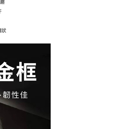
耐磨
汙
霧狀