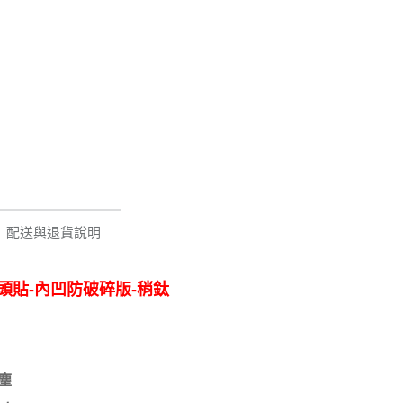
配送與退貨說明
鋁合金鏡頭貼-內凹防破碎版-稍鈦
塵