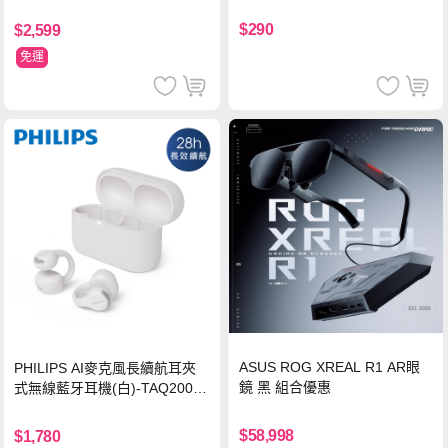
源 20000mAh (PB200U) -灰色
$290
$2,599
免運
ASUS ROG XREAL R1 AR眼
PHILIPS AI麥克風長續航耳夾
鏡 黑 組合優惠
式無線藍牙耳機(白)-TAQ2000
WT
$58,998
$1,780