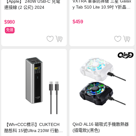
VXTRA 軍事防摔級 三星 Galax
【Apple】 240W USB-C 充電
y Tab S10 Lite 10.9吋 Y折晶透
連接線 (2 公尺) 2024
背蓋立架皮套 含筆槽(經典黑)
$459
$980
免運
QinD AL16 磁吸式手機散熱器
【Wh+CCC標示】CUKTECH
(插電款)(黑色)
酷態科 15號Ultra 210W 行動電