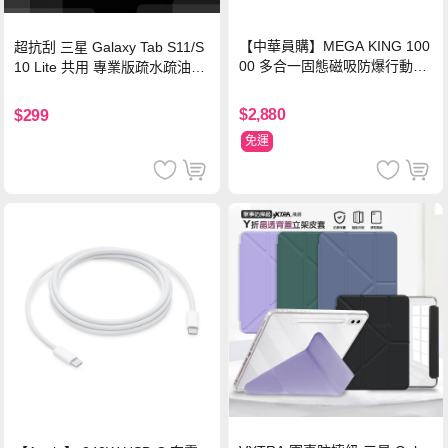
【中華員購】MEGA KING 100
超抗刮 三星 Galaxy Tab S11/S
00 多合一固態磁吸防爆行動電
10 Lite 共用 專業版疏水疏油9H
源 冰曜白
鋼化玻璃膜 平板玻璃貼
$2,880
$299
免運