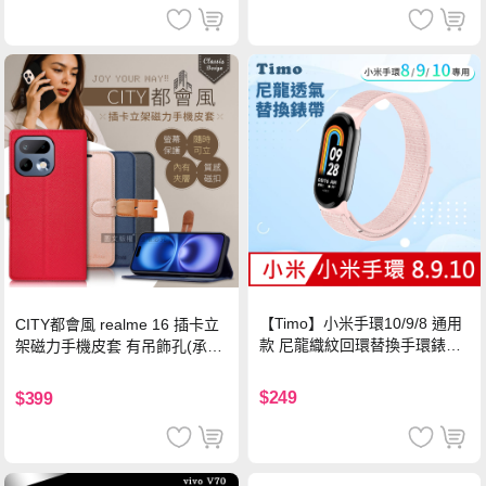
【Timo】小米手環10/9/8 通用
CITY都會風 realme 16 插卡立
款 尼龍織紋回環替換手環錶帶-
架磁力手機皮套 有吊飾孔(承諾
珍珠粉
黑)
$249
$399