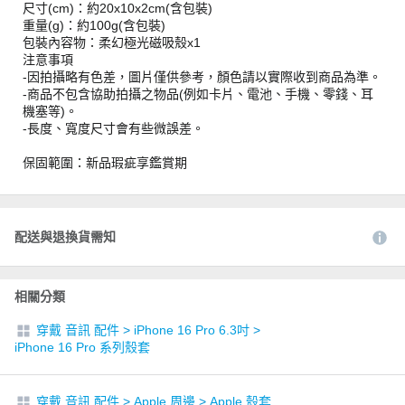
尺寸(cm)：約20x10x2cm(含包裝)
重量(g)：約100g(含包裝)
包裝內容物：柔幻極光磁吸殼x1
注意事項
-因拍攝略有色差，圖片僅供參考，顏色請以實際收到商品為準。
-商品不包含協助拍攝之物品(例如卡片、電池、手機、零錢、耳
機塞等)。
-長度、寬度尺寸會有些微誤差。
保固範圍：新品瑕疵享鑑賞期
配送與退換貨需知
相關分類
穿戴 音訊 配件
>
iPhone 16 Pro 6.3吋
>
iPhone 16 Pro 系列殼套
穿戴 音訊 配件
>
Apple 周邊
>
Apple 殼套