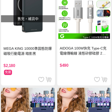
售完，補貨中
AIDOGA 100W快充 Type-C充
MEGA KING 10000準固態防爆
電線傳輸線 液態矽膠硅膠 2M
磁吸行動電源 暗影黑
支援iPhone17/安卓/手機/平板
$490
$2,180
免運