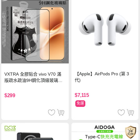
【Apple】AirPods Pro (第 3
VXTRA 全膠貼合 vivo V70 滿
代)
版疏水疏油9H鋼化頂級玻璃貼
保護貼(黑)
$7,115
$299
免運