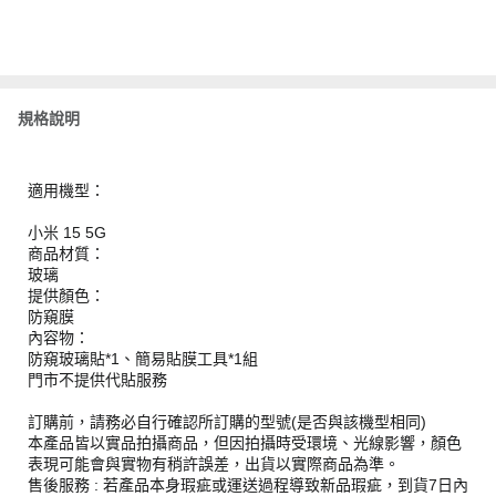
規格說明
適用機型：
小米 15 5G
商品材質：
玻璃
提供顏色：
防窺膜
內容物：
防窺玻璃貼*1、簡易貼膜工具*1組
門市不提供代貼服務
訂購前，請務必自行確認所訂購的型號(是否與該機型相同)
本產品皆以實品拍攝商品，但因拍攝時受環境、光線影響，顏色
表現可能會與實物有稍許誤差，出貨以實際商品為準。
售後服務 : 若產品本身瑕疵或運送過程導致新品瑕疵，到貨7日內