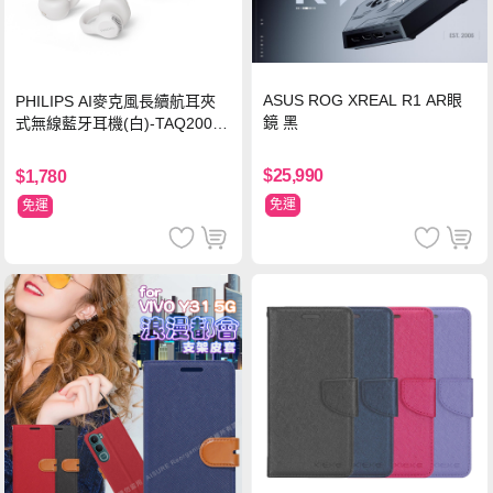
ASUS ROG XREAL R1 AR眼
PHILIPS AI麥克風長續航耳夾
鏡 黑
式無線藍牙耳機(白)-TAQ2000
WT
$25,990
$1,780
免運
免運