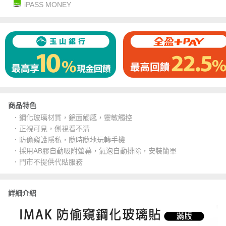
iPASS MONEY
商品特色
．鋼化玻璃材質，鏡面觸感，靈敏觸控
．正視可見，側視看不清
．防偷窺護隱私，隨時隨地玩轉手機
．採用AB膠自動吸附螢幕，氣泡自動排除，安裝簡單
．門市不提供代貼服務
詳細介紹