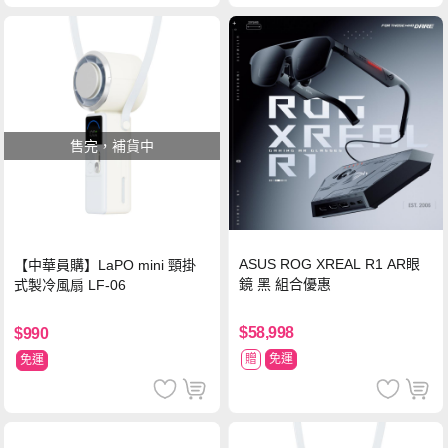
售完，補貨中
ASUS ROG XREAL R1 AR眼
【中華員購】LaPO mini 頸掛
鏡 黑 組合優惠
式製冷風扇 LF-06
$58,998
$990
贈
免運
免運