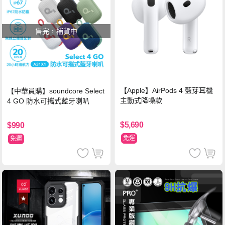
售完，補貨中
【Apple】AirPods 4 藍芽耳機
【中華員購】soundcore Select
主動式降噪款
4 GO 防水可攜式藍牙喇叭
$5,690
$990
免運
免運