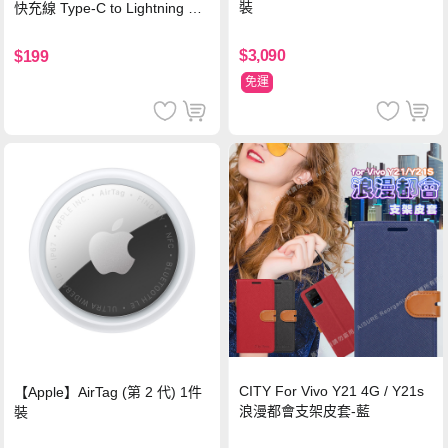
裝
快充線 Type-C to Lightning 傳
輸充電線(1.2M)黑色
$3,090
$199
免運
CITY For Vivo Y21 4G / Y21s
【Apple】AirTag (第 2 代) 1件
浪漫都會支架皮套-藍
裝