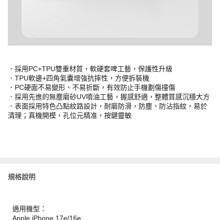
．採用PC+TPU雙重材質，軟硬套啤工藝，保護性升級
．TPU軟邊+四角氣囊增強抗摔性，方便拆裝機
．PC硬面不易變形、不易折斷，有效防止手機劃傷撞傷
．採用先進的無塵磨砂UV噴油工藝，握感舒適，整體質感沉穩大方
．表面採用特色凸點紋路設計，耐磨防滑，防塵、防沾指紋，易於
清理；真機開模，孔位元精准，按鍵靈敏
規格說明
適用機型：
Apple iPhone 17e/16e