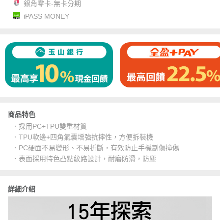
銀角零卡-無卡分期
iPASS MONEY
商品特色
．採用PC+TPU雙重材質
．TPU軟邊+四角氣囊增強抗摔性，方便拆裝機
．PC硬面不易變形、不易折斷，有效防止手機劃傷撞傷
．表面採用特色凸點紋路設計，耐磨防滑，防塵
詳細介紹