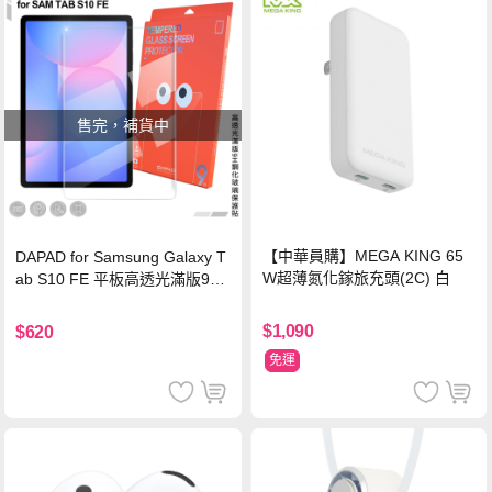
售完，補貨中
【中華員購】MEGA KING 65
DAPAD for Samsung Galaxy T
W超薄氮化鎵旅充頭(2C) 白
ab S10 FE 平板高透光滿版9H
鋼化玻璃保護貼
$1,090
$620
免運