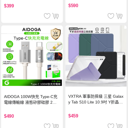
$590
$399
VXTRA 軍事防摔級 三星 Galax
AIDOGA 100W快充 Type-C充
y Tab S10 Lite 10.9吋 Y折晶透
電線傳輸線 液態矽膠硅膠 2M
背蓋立架皮套 含筆槽(經典黑)
支援iPhone17/安卓/手機/平板
$459
$490