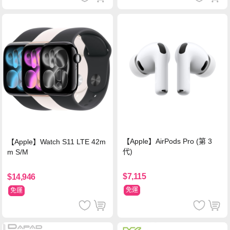
【Apple】AirPods Pro (第 3
【Apple】Watch S11 LTE 42m
代)
m S/M
$7,115
$14,946
免運
免運