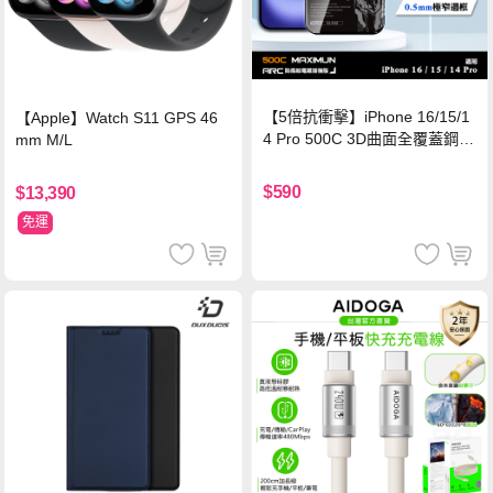
【5倍抗衝擊】iPhone 16/15/1
【Apple】Watch S11 GPS 46
4 Pro 500C 3D曲面全覆蓋鋼化
mm M/L
玻璃貼 0.5mm極窄邊框 防指紋
保護貼
$590
$13,390
免運