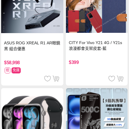
CITY For Vivo Y21 4G / Y21s
ASUS ROG XREAL R1 AR眼鏡
浪漫都會支架皮套-藍
黑 組合優惠
$399
$58,998
贈
免運