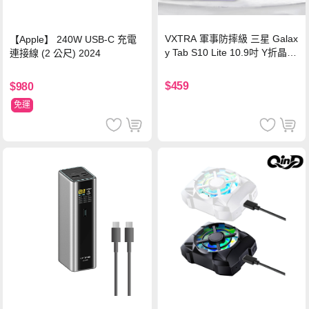
VXTRA 軍事防摔級 三星 Galax
【Apple】 240W USB-C 充電
y Tab S10 Lite 10.9吋 Y折晶透
連接線 (2 公尺) 2024
背蓋立架皮套 含筆槽(經典黑)
$459
$980
免運