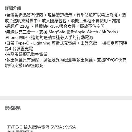
詳細介紹
•台灣製造品質有保障，規格清楚標示，有附貼紙可以帶上飛機，請
放至透明夾鏈袋中，放入隨身包包，飛機上全程不要使用。謝謝
•超輕巧 210g ，體積縮小35%適合女性，擺放不佔空間
•無線快充三合一，支援 MagSafe 最新Apple Watch / AirPods /
iPhone 磁吸，這絕對是蘋果迷必入手的行動電源
•自帶 Type-C、Lightning 可拆式充電線，出外充電 一機搞定可同時
為4 台裝置充電
•液晶螢幕顯示數字電量
•多重保護具有過壓、過溫及異物檢測等多重保護，支援PD/QC快充
規格/支援15W無線充
規格說明
TYPE-C 輸入電壓/電流 5V/3A ; 9v/2A