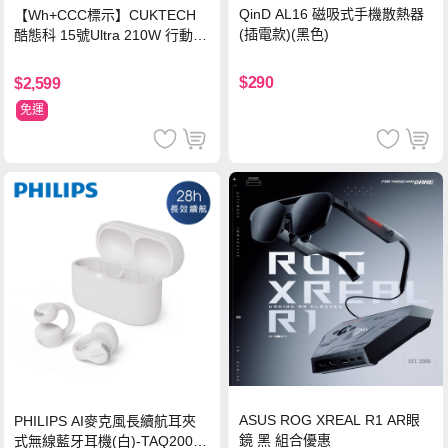
QinD AL16 磁吸式手機散熱器
【Wh+CCC標示】CUKTECH
(插電款)(黑色)
酷態科 15號Ultra 210W 行動電
源 20000mAh (PB200U) -灰色
$290
$2,599
免運
ASUS ROG XREAL R1 AR眼
PHILIPS AI麥克風長續航耳夾
鏡 黑 組合優惠
式無線藍牙耳機(白)-TAQ2000