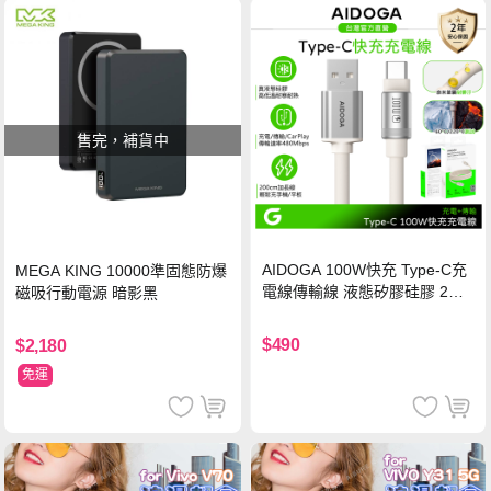
售完，補貨中
AIDOGA 100W快充 Type-C充
MEGA KING 10000準固態防爆
電線傳輸線 液態矽膠硅膠 2M
磁吸行動電源 暗影黑
支援iPhone17/安卓/手機/平板
$490
$2,180
免運