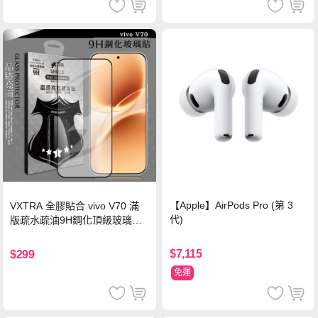
【Apple】AirPods Pro (第 3
VXTRA 全膠貼合 vivo V70 滿
代)
版疏水疏油9H鋼化頂級玻璃貼
保護貼(黑)
$7,115
$299
免運