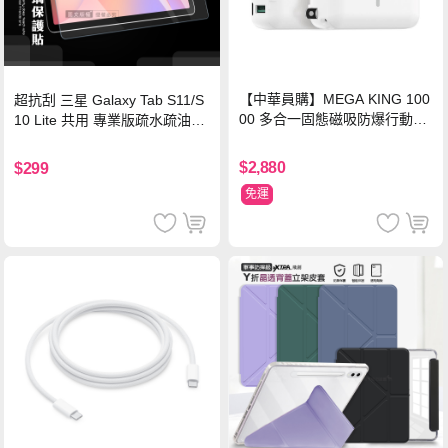
【中華員購】MEGA KING 100
超抗刮 三星 Galaxy Tab S11/S
00 多合一固態磁吸防爆行動電
10 Lite 共用 專業版疏水疏油9H
源 冰曜白
鋼化玻璃膜 平板玻璃貼
$2,880
$299
免運