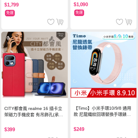
$1,090
$1,799
免運
免運
【Timo】小米手環10/9/8 通用
CITY都會風 realme 16 插卡立
款 尼龍織紋回環替換手環錶帶-
架磁力手機皮套 有吊飾孔(承諾
珍珠粉
黑)
$249
$399