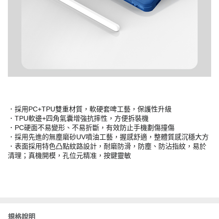
．採用PC+TPU雙重材質，軟硬套啤工藝，保護性升級
．TPU軟邊+四角氣囊增強抗摔性，方便拆裝機
．PC硬面不易變形、不易折斷，有效防止手機劃傷撞傷
．採用先進的無塵磨砂UV噴油工藝，握感舒適，整體質感沉穩大方
．表面採用特色凸點紋路設計，耐磨防滑，防塵、防沾指紋，易於
清理；真機開模，孔位元精准，按鍵靈敏
規格說明