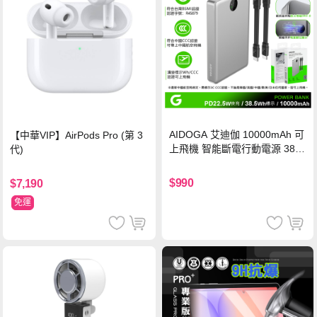
AIDOGA 艾迪伽 10000mAh 可
【中華VIP】AirPods Pro (第 3
上飛機 智能斷電行動電源 38.5
代)
Wh PD雙向快充充電線 鈦銀 台
灣BSMI/中國CCC/歐美CE/FCC
$990
$7,190
認證
免運