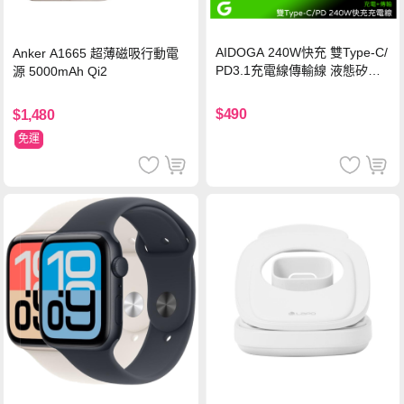
AIDOGA 240W快充 雙Type-C/
Anker A1665 超薄磁吸行動電
PD3.1充電線傳輸線 液態矽膠
源 5000mAh Qi2
硅膠 2M 支援iPhone17/安卓/手
機/平板/筆電
$490
$1,480
免運