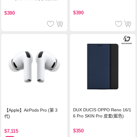
色
$390
$390
DUX DUCIS OPPO Reno 16/1
【Apple】AirPods Pro (第 3
6 Pro SKIN Pro 皮套(藍色)
代)
$350
$7,115