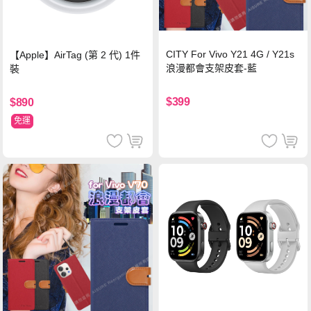
CITY For Vivo Y21 4G / Y21s
【Apple】AirTag (第 2 代) 1件
浪漫都會支架皮套-藍
裝
$399
$890
免運