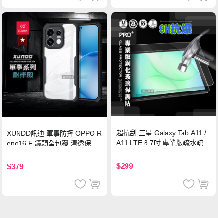
超抗刮 三星 Galaxy Tab A11 /
XUNDD訊迪 軍事防摔 OPPO R
A11 LTE 8.7吋 專業版疏水疏油
eno16 F 鏡頭全包覆 清透保護
9H鋼化玻璃膜 平板玻璃貼
殼 手機殼(夜幕黑)
$299
$379