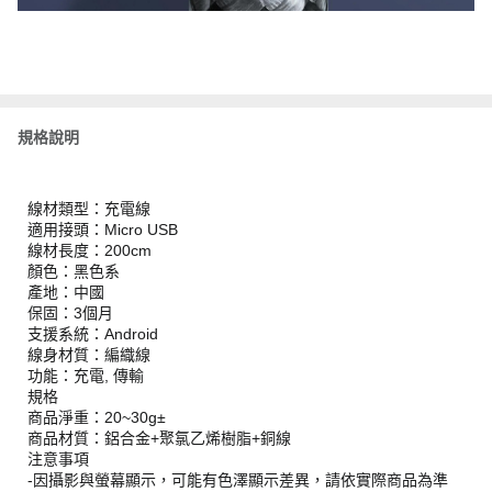
規格說明
線材類型：充電線
適用接頭：Micro USB
線材長度：200cm
顏色：黑色系
產地：中國
保固：3個月
支援系統：Android
線身材質：編織線
功能：充電, 傳輸
規格
商品淨重：20~30g±
商品材質：鋁合金+聚氯乙烯樹脂+銅線
注意事項
-因攝影與螢幕顯示，可能有色澤顯示差異，請依實際商品為準