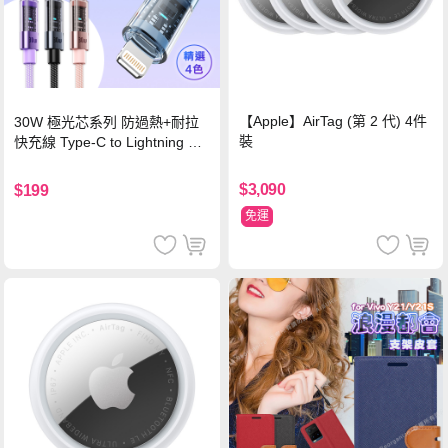
【Apple】AirTag (第 2 代) 4件
30W 極光芯系列 防過熱+耐拉
裝
快充線 Type-C to Lightning 傳
輸充電線(1.2M)黑色
$3,090
$199
免運