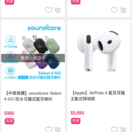
免運
免運
售完，補貨中
【Apple】AirPods 4 藍芽耳機
【中華員購】soundcore Select
主動式降噪款
4 GO 防水可攜式藍牙喇叭
$5,690
$990
免運
免運