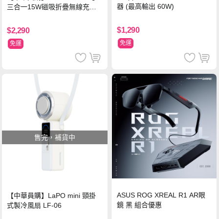
器 (最高輸出 60W)
三合一15W磁吸折疊無線充電
支架 黑
$1,290
$2,290
免運
免運
售完，補貨中
ASUS ROG XREAL R1 AR眼
【中華員購】LaPO mini 頸掛
鏡 黑 組合優惠
式製冷風扇 LF-06