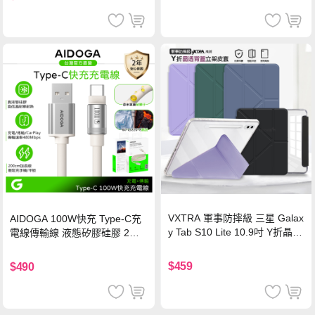
VXTRA 軍事防摔級 三星 Galax
AIDOGA 100W快充 Type-C充
y Tab S10 Lite 10.9吋 Y折晶透
電線傳輸線 液態矽膠硅膠 2M
背蓋立架皮套 含筆槽(經典黑)
支援iPhone17/安卓/手機/平板
$459
$490