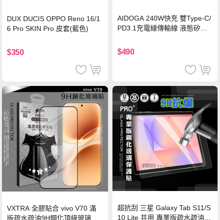
AIDOGA 240W快充 雙Type-C/
DUX DUCIS OPPO Reno 16/1
PD3.1充電線傳輸線 液態矽膠
6 Pro SKIN Pro 皮套(藍色)
硅膠 2M 支援iPhone17/安卓/手
機/平板/筆電
$490
$350
超抗刮 三星 Galaxy Tab S11/S
VXTRA 全膠貼合 vivo V70 滿
10 Lite 共用 專業版疏水疏油9
版疏水疏油9H鋼化頂級玻璃貼