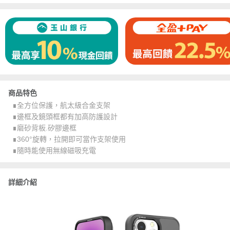
商品特色
∎全方位保護，航太級合金支架
∎邊框及鏡頭框都有加高防護設計
∎磨砂背板.矽膠邊框
∎360°旋轉，拉開即可當作支架使用
∎隨時能使用無線磁吸充電
詳細介紹