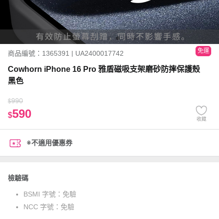
免運
商品編號：1365391 | UA2400017742
Cowhorn iPhone 16 Pro 雅盾磁吸支架磨砂防摔保護殼
黑色
990
$
590
$
收藏
※不適用優惠券
檢驗碼
BSMI 字號：
免驗
NCC 字號：
免驗