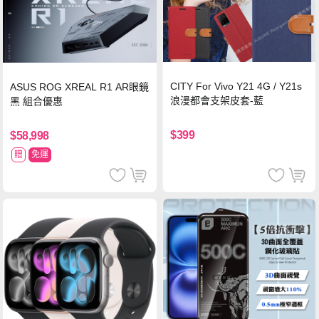
CITY For Vivo Y21 4G / Y21s
ASUS ROG XREAL R1 AR眼鏡
浪漫都會支架皮套-藍
黑 組合優惠
$399
$58,998
贈
免運