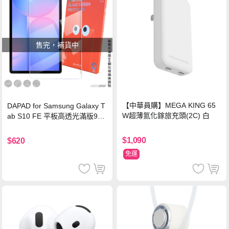
售完，補貨中
【中華員購】MEGA KING 65
DAPAD for Samsung Galaxy T
W超薄氮化鎵旅充頭(2C) 白
ab S10 FE 平板高透光滿版9H
鋼化玻璃保護貼
$1,090
$620
免運