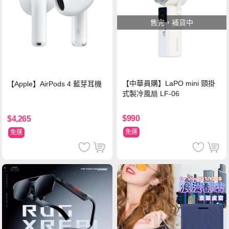
售完，補貨中
【中華員購】LaPO mini 頸掛
【Apple】AirPods 4 藍芽耳機
式製冷風扇 LF-06
$990
$4,265
免運
免運