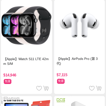
【Apple】AirPods Pro (第 3
【Apple】Watch S11 LTE 42m
代)
m S/M
$7,115
$14,946
免運
免運