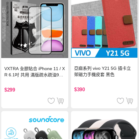
亞麻系列 vivo Y21 5G 插卡立
VXTRA 全膠貼合 iPhone 11 / X
架磁力手機皮套 黑色
R 6.1吋 共用 滿版疏水疏油9H
鋼化頂級玻璃膜(黑)
$390
$299