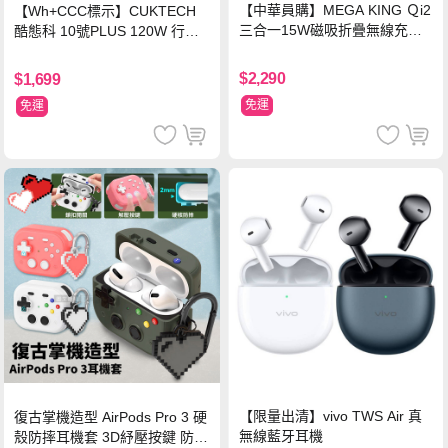
【中華員購】MEGA KING Ｑi2
【Wh+CCC標示】CUKTECH
三合一15W磁吸折疊無線充電
酷態科 10號PLUS 120W 行動
支架 黑
電源 15000mAh (PB150P)-黑
色
$2,290
$1,699
免運
免運
【限量出清】vivo TWS Air 真
復古掌機造型 AirPods Pro 3 硬
無線藍牙耳機
殼防摔耳機套 3D紓壓按鍵 防開