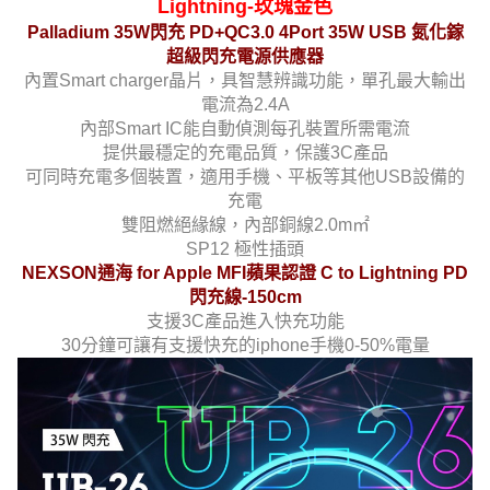
Lightning-玫瑰金色
Palladium 35W閃充 PD+QC3.0 4Port 35W USB 氮化鎵
超級閃充電源供應器
內置Smart charger晶片，具智慧辨識功能，單孔最大輸出
電流為2.4A
內部Smart IC能自動偵測每孔裝置所需電流
提供最穩定的充電品質，保護3C產品
可同時充電多個裝置，適用手機、平板等其他USB設備的
充電
雙阻燃絕緣線，內部銅線2.0m㎡
SP12 極性插頭
NEXSON通海 for Apple MFI蘋果認證 C to Lightning PD
閃充線-150cm
支援3C產品進入快充功能
30分鐘可讓有支援快充的iphone手機0-50%電量