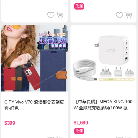
免運
【中華員購】MEGA KING 100
CITY Vivo V70 浪漫都會支架皮
W 全能旅充收納組(100W 氮化
套-紅色
鎵旅充頭 +100W高速充電線附
萬國轉接器)
$1,680
$399
免運