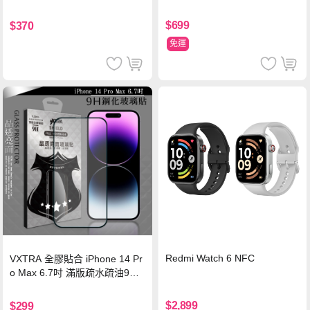
鎖扣 附心形掛勾(懷舊灰)
$699
$370
免運
Redmi Watch 6 NFC
VXTRA 全膠貼合 iPhone 14 Pr
o Max 6.7吋 滿版疏水疏油9H
鋼化頂級玻璃膜(黑)
$2,899
$299