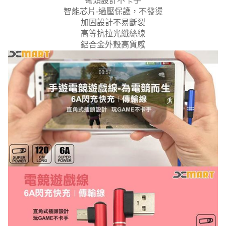
彎頭設計不卡手
智能芯片-過壓保護，不發燙
加固設計不易斷裂
高等抗拉光纖絲線
鋁合金外殼高質感