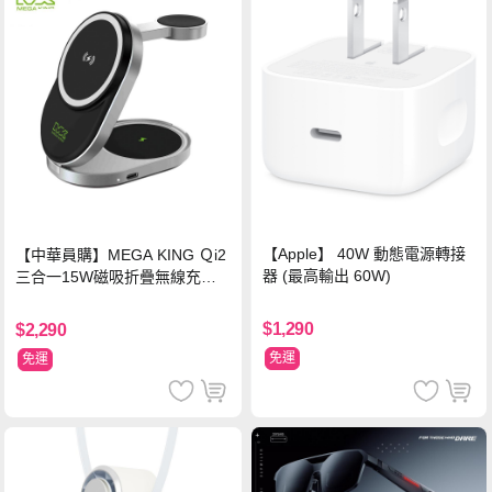
【Apple】 40W 動態電源轉接
【中華員購】MEGA KING Ｑi2
器 (最高輸出 60W)
三合一15W磁吸折疊無線充電
支架 黑
$1,290
$2,290
免運
免運