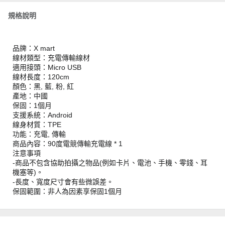
規格說明
品牌：X mart
線材類型：充電傳輸線材
適用接頭：Micro USB
線材長度：120cm
顏色：黑, 藍, 粉, 紅
產地：中國
保固：1個月
支援系統：Android
線身材質：TPE
功能：充電, 傳輸
商品內容：90度電競傳輸充電線 * 1
注意事項
-商品不包含協助拍攝之物品(例如卡片、電池、手機、零錢、耳
機塞等)。
-長度、寬度尺寸會有些微誤差。
保固範圍：非人為因素享保固1個月