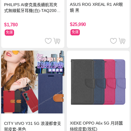
ASUS ROG XREAL R1 AR眼
PHILIPS AI麥克風長續航耳夾
鏡 黑
式無線藍牙耳機(白)-TAQ2000
WT
$25,990
$1,780
免運
免運
XIEKE OPPO A6x 5G 月詩蠶
CITY VIVO Y31 5G 浪漫都會支
絲紋皮套(玫紅)
架皮套-黑色