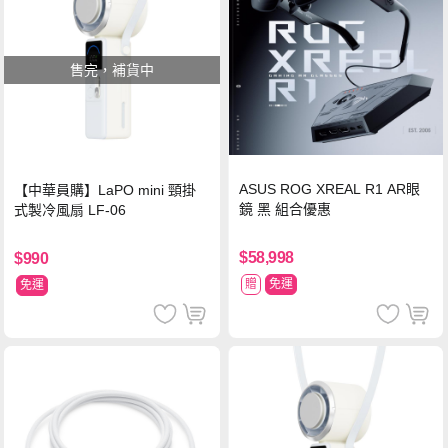
售完，補貨中
ASUS ROG XREAL R1 AR眼
【中華員購】LaPO mini 頸掛
鏡 黑 組合優惠
式製冷風扇 LF-06
$58,998
$990
贈
免運
免運