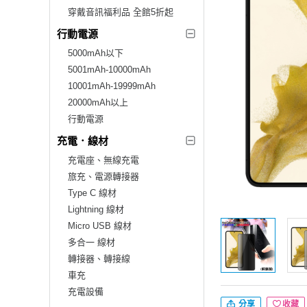
穿戴音訊福利品 全館5折起
行動電源
5000mAh以下
5001mAh-10000mAh
10001mAh-19999mAh
20000mAh以上
行動電源
充電．線材
充電座、無線充電
旅充、電源轉接器
Type C 線材
Lightning 線材
Micro USB 線材
多合一 線材
轉接器、轉接線
車充
充電設備
分享
收藏