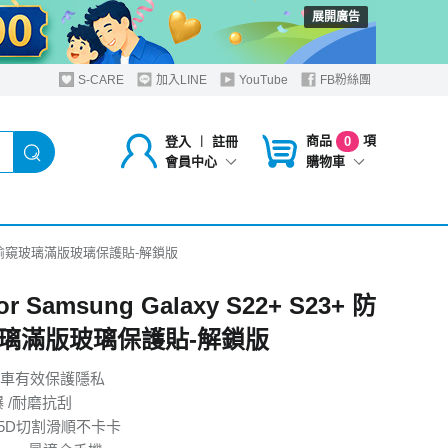
展開廣告
S-CARE
加入LINE
YouTube
FB粉絲團
商品
項
登入
︱
註冊
0
購物車
會員中心
S23+ 防偷窺玻璃滿版玻璃保護貼-解鎖版
for Samsung Galaxy S22+ S23+ 防
璃滿版玻璃保護貼-解鎖版
車有效保護隱私
 /耐磨抗刮
.5D切割滑順不卡卡