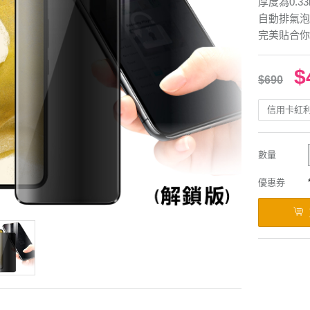
厚度為0.3
自動排氣泡
完美貼合你
$
$690
信用卡紅
數量
優惠券