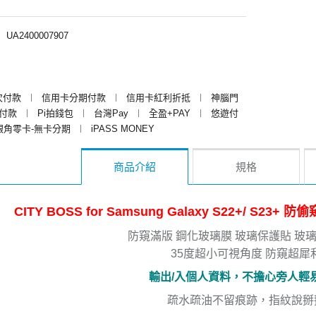
︱
UA2400007907
次付款
︱
信用卡分期付款
︱
信用卡紅利折抵
︱
神腦門
y付款
︱
Pi拍錢包
︱
台灣Pay
︱
全盈+PAY
︱
悠遊付
銀角零卡-無卡分期
︱
iPASS MONEY
商品介紹
規格
CITY BOSS for Samsung Galaxy S22+/ S
防窺滿版 鋼化玻璃膜 玻璃保護貼 玻璃
35度超小可視角度 防窺超犀
輸出/入個人資料，不擔心旁人輕
疏水疏油不留痕跡，指紋說掰