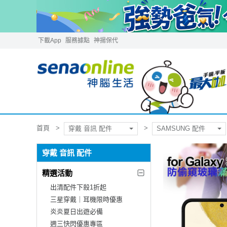
下載App
服務據點
神揚保代
首頁
穿戴 音訊 配件
SAMSUNG 配件
穿戴 音訊 配件
精選活動
出清配件下殺1折起
三星穿戴｜耳機限時優惠
炎炎夏日出遊必備
週三快閃優惠專區