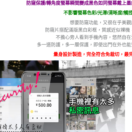
防窺保護/轉角度螢幕瞬間變成黑色如同螢幕戴上墨
不影響螢幕色彩/光澤/清晰度/觸
想要防窺功能，又很在乎美觀
防窺片搭配滿版黑白彩框，質感近似裸機，
不擔心旁人看到手機內容，悠然自在
多一道防護，多一層保護，即使出門在外也能
量身設計製造，完全符合免裁切，最