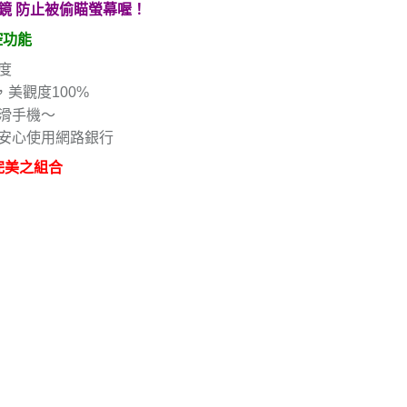
鏡 防止被偷瞄螢幕喔！
控功能
度
美觀度100%
滑手機～
安心使用網路銀行
完美之組合