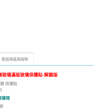
配送與退貨說明
23+ 防偷窺玻璃滿版玻璃保護貼-解鎖版
膜 保護貼
利
易窺視
掰