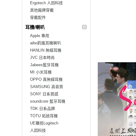
Ergotech 人因科技
其他廠牌穿戴
穿戴配件
耳機/喇叭
Apple 專用
aibo鈞嵐耳機喇叭
HANLIN 無線耳機
JVC 日本時尚
Jabees藍牙耳機
MI 小米耳機
OPPO 真無線耳機
SAMSUNG 高音質
SONY 日系質感
soundcore 藍牙耳機
TDK 日系品牌
TOTU 拓途耳機
UE羅技Logitech
人因科技