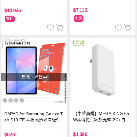
$7,115
$14,946
免運
免運
售完，補貨中
【中華員購】MEGA KING 65
DAPAD for Samsung Galaxy T
W超薄氮化鎵旅充頭(2C) 白
ab S10 FE 平板高透光滿版9H
鋼化玻璃保護貼
$1,090
$620