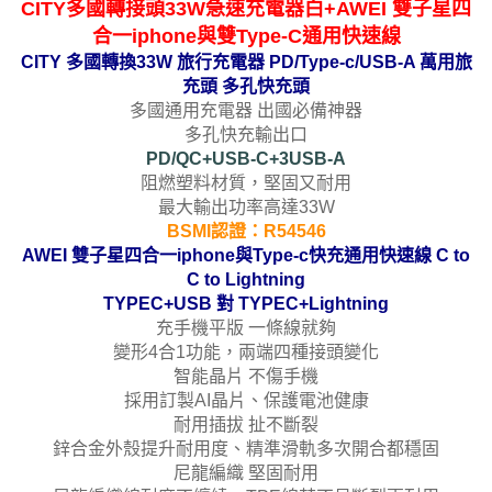
CITY多國轉接頭33W急速充電器白+AWEI 雙子星四
合一iphone與雙Type-C通用快速線
CITY 多國轉換33W 旅行充電器 PD/Type-c/USB-A 萬用旅
充頭 多孔快充頭
多國通用充電器 出國必備神器
多孔快充輸出口
PD/QC+USB-C+3USB-A
阻燃塑料材質，堅固又耐用
最大輸出功率高達33W
BSMI認證：R54546
AWEI 雙子星四合一iphone與Type-c快充通用快速線 C to
C to Lightning
TYPEC+USB 對 TYPEC+Lightning
充手機平版 一條線就夠
變形4合1功能，兩端四種接頭變化
智能晶片 不傷手機
採用訂製AI晶片、保護電池健康
耐用插拔 扯不斷裂
鋅合金外殼提升耐用度、精準滑軌多次開合都穩固
尼龍編織 堅固耐用