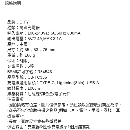
規格說明
品牌：CITY
種類：萬國充電器
輸入電壓：100-240Vac 50/60Hz 800mA
輸出電壓：5V/2.4A,MAX 3.1A
產地：中國
尺寸：約 55 x 53 x 76 mm
重量：約 166 g
保固：6個月
充電埠數：5埠
BSMI許可字號：R54546
產品型號：CB-TC335
充電線適用接頭：TYPE-C, Lightning(8pin), USB-A
線材長度：100cm
線身材質：尼龍線/鋅合金/電子元件
注意事項
-因拍攝略有色差，圖片僅供參考，顏色請以實際收到商品為準。
-商品不包含協助拍攝之物品(例如卡片、電池、手機、零錢、耳
機塞等)。
-長度、寬度尺寸會有些微誤差。
保固範圍：充電器6個月/充電線享1個月鑑賞期