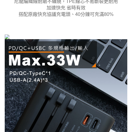
尼龍編織線耐磨不纏繞，TPE線芯不易斷裂更耐用
加速快充 省時有效
搭配原廠快充協議充電頭、40分鐘可充滿80%