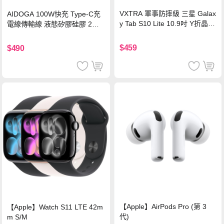
VXTRA 軍事防摔級 三星 Galax
AIDOGA 100W快充 Type-C充
y Tab S10 Lite 10.9吋 Y折晶透
電線傳輸線 液態矽膠硅膠 2M
背蓋立架皮套 含筆槽(經典黑)
支援iPhone17/安卓/手機/平板
$459
$490
【Apple】AirPods Pro (第 3
【Apple】Watch S11 LTE 42m
代)
m S/M