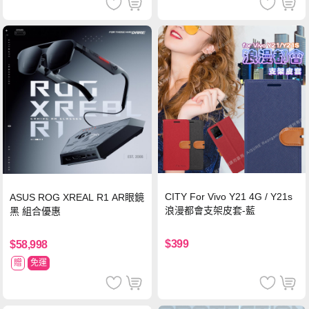
CITY For Vivo Y21 4G / Y21s
ASUS ROG XREAL R1 AR眼鏡
浪漫都會支架皮套-藍
黑 組合優惠
$399
$58,998
贈
免運