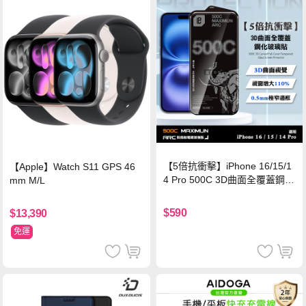
【5倍抗衝擊】iPhone 16/15/1
【Apple】Watch S11 GPS 46
4 Pro 500C 3D曲面全覆蓋鋼化
mm M/L
玻璃貼 0.5mm極窄邊框 防指紋
保護貼
$590
$13,390
免運