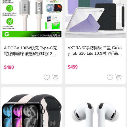
VXTRA 軍事防摔級 三星 Galax
AIDOGA 100W快充 Type-C充
y Tab S10 Lite 10.9吋 Y折晶透
電線傳輸線 液態矽膠硅膠 2M
背蓋立架皮套 含筆槽(經典黑)
支援iPhone17/安卓/手機/平板
$459
$490