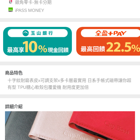
銀角零卡-無卡分期
iPASS MONEY
商品特色
十字紋耐磨表皮x可調支架x多卡層最實用 日系手帳式磁帶讓你超
有型 TPU糖心軟殼包覆愛機 耐用度更加倍
詳細介紹