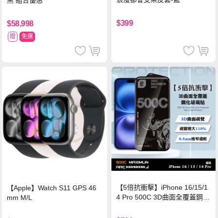
黑 組合優惠
$399
$58,998
贈
免運
【5倍抗衝擊】iPhone 16/15/1
【Apple】Watch S11 GPS 46
4 Pro 500C 3D曲面全覆蓋鋼化
mm M/L
玻璃貼 0.5mm極窄邊框 防指紋
保護貼