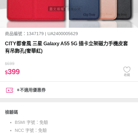
商品編號：1347179 | UA2400005629
CITY都會風 三星 Galaxy A55 5G 插卡立架磁力手機皮套
有吊飾孔(奢華紅)
699
$
399
$
收藏
※不適用優惠券
檢驗碼
BSMI 字號：
免驗
NCC 字號：
免驗