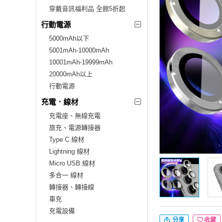
穿戴音訊福利品 全館5折起
行動電源
5000mAh以下
5001mAh-10000mAh
10001mAh-19999mAh
20000mAh以上
行動電源
充電．線材
充電座、無線充電
旅充、電源轉接器
Type C 線材
Lightning 線材
Micro USB 線材
多合一 線材
轉接器、轉接線
車充
充電設備
分享
收藏