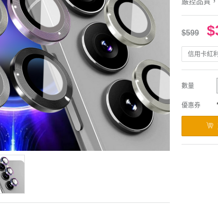
嚴控品質，
$
$599
信用卡紅
數量
優惠券