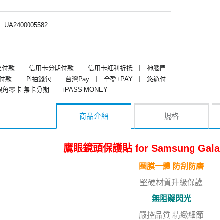
︱
UA2400005582
次付款
︱
信用卡分期付款
︱
信用卡紅利折抵
︱
神腦門
y付款
︱
Pi拍錢包
︱
台灣Pay
︱
全盈+PAY
︱
悠遊付
銀角零卡-無卡分期
︱
iPASS MONEY
商品介紹
規格
鷹眼鏡頭保護貼 for Samsung Gala
圈膜一體 防刮防磨
堅硬材質升級保護
無阻礙閃光
嚴控品質 精緻細節