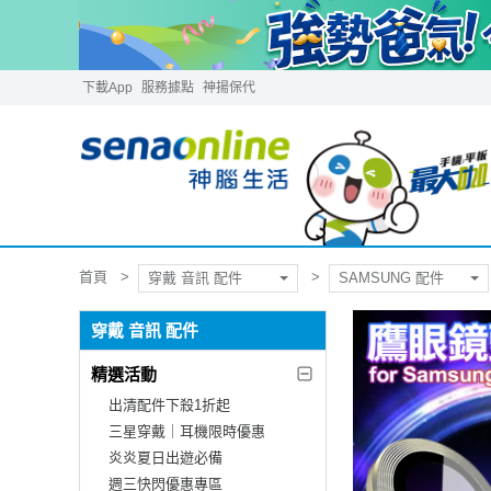
下載App
服務據點
神揚保代
首頁
穿戴 音訊 配件
SAMSUNG 配件
穿戴 音訊 配件
精選活動
出清配件下殺1折起
三星穿戴｜耳機限時優惠
炎炎夏日出遊必備
週三快閃優惠專區