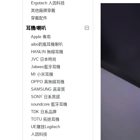
Ergotech 人因科技
其他廠牌穿戴
穿戴配件
耳機/喇叭
Apple 專用
aibo鈞嵐耳機喇叭
HANLIN 無線耳機
JVC 日本時尚
Jabees藍牙耳機
MI 小米耳機
OPPO 真無線耳機
SAMSUNG 高音質
SONY 日系質感
soundcore 藍牙耳機
TDK 日系品牌
TOTU 拓途耳機
UE羅技Logitech
人因科技