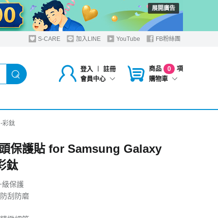
展開廣告
S-CARE
加入LINE
YouTube
FB粉絲團
商品
項
登入
︱
註冊
0
購物車
會員中心
+-彩鈦
保護貼 for Samsung Galaxy
-彩鈦
升級保護
防刮防磨