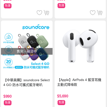
免運
免運
售完，補貨中
【Apple】AirPods 4 藍芽耳機
【中華員購】soundcore Select
主動式降噪款
4 GO 防水可攜式藍牙喇叭
$5,690
$990
免運
免運