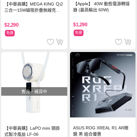
【Apple】 40W 動態電源轉接
【中華員購】MEGA KING Ｑi2
器 (最高輸出 60W)
三合一15W磁吸折疊無線充電
支架 黑
$1,290
$2,290
免運
免運
售完，補貨中
ASUS ROG XREAL R1 AR眼
【中華員購】LaPO mini 頸掛
鏡 黑 組合優惠
式製冷風扇 LF-06