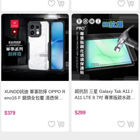
超抗刮 三星 Galaxy Tab A11 /
XUNDD訊迪 軍事防摔 OPPO R
A11 LTE 8.7吋 專業版疏水疏油
eno16 F 鏡頭全包覆 清透保護
9H鋼化玻璃膜 平板玻璃貼
殼 手機殼(夜幕黑)
$299
$379