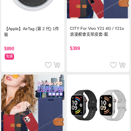
CITY For Vivo Y21 4G / Y21s
【Apple】AirTag (第 2 代) 1件
浪漫都會支架皮套-藍
裝
$399
$890
免運