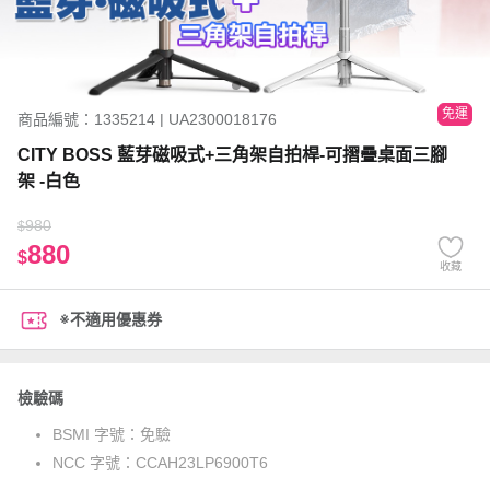
免運
商品編號：1335214 | UA2300018176
CITY BOSS 藍芽磁吸式+三角架自拍桿-可摺疊桌面三腳
架 -白色
980
$
880
$
收藏
※不適用優惠券
檢驗碼
BSMI 字號：
免驗
NCC 字號：
CCAH23LP6900T6