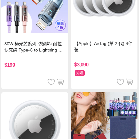
【Apple】AirTag (第 2 代) 4件
30W 極光芯系列 防過熱+耐拉
裝
快充線 Type-C to Lightning 傳
輸充電線(1.2M)黑色
$3,090
$199
免運