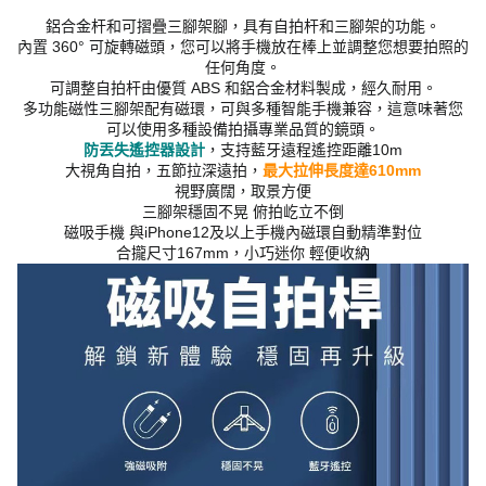
鋁合金杆和可摺疊三腳架腳，具有自拍杆和三腳架的功能。
內置 360° 可旋轉磁頭，您可以將手機放在棒上並調整您想要拍照的
任何角度。
可調整自拍杆由優質 ABS 和鋁合金材料製成，經久耐用。
多功能磁性三腳架配有磁環，可與多種智能手機兼容，這意味著您
可以使用多種設備拍攝專業品質的鏡頭。
防丟失遙控器設計
，支持藍牙遠程遙控距離10m
大視角自拍，五節拉深遠拍，
最大拉伸長度達610mm
視野廣闊，取景方便
三腳架穩固不晃 俯拍屹立不倒
磁吸手機 與iPhone12及以上手機內磁環自動精準對位
合攏尺寸167mm，小巧迷你 輕便收納