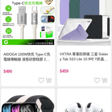
VXTRA 軍事防摔級 三星 Galax
AIDOGA 100W快充 Type-C充
y Tab S10 Lite 10.9吋 Y折晶透
電線傳輸線 液態矽膠硅膠 2M
背蓋立架皮套 含筆槽(經典黑)
支援iPhone17/安卓/手機/平板
$459
$490