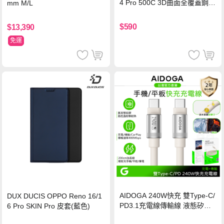
4 Pro 500C 3D曲面全覆蓋鋼化
mm M/L
玻璃貼 0.5mm極窄邊框 防指紋
保護貼
$590
$13,390
免運
AIDOGA 240W快充 雙Type-C/
DUX DUCIS OPPO Reno 16/1
PD3.1充電線傳輸線 液態矽膠
6 Pro SKIN Pro 皮套(藍色)
硅膠 2M 支援iPhone17/安卓/手