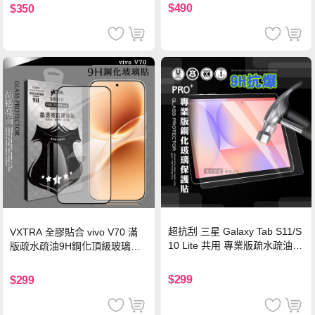
機/平板/筆電
$490
$350
超抗刮 三星 Galaxy Tab S11/S
VXTRA 全膠貼合 vivo V70 滿
10 Lite 共用 專業版疏水疏油9
版疏水疏油9H鋼化頂級玻璃貼
H鋼化玻璃膜 平板玻璃貼
保護貼(黑)
$299
$299