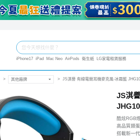
iPhone17
iPad
Mac Neo
AirPods
衛生紙
LG家電租賃服務
JS淇譽 有線電競耳機麥克風-冰霜藍 JHG10
其他廠牌
JS淇
JHG10
酷炫RGB
高品質類蛋
搭載新一代