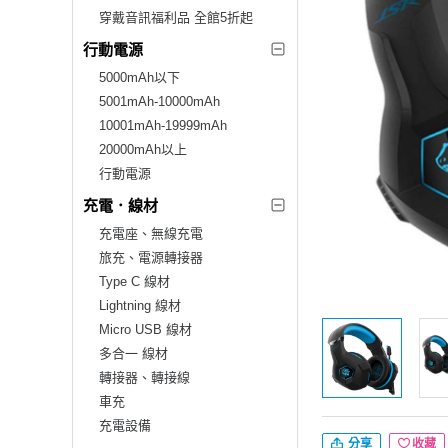
穿戴音訊福利品 全館5折起
行動電源
5000mAh以下
5001mAh-10000mAh
10001mAh-19999mAh
20000mAh以上
行動電源
充電．線材
充電座、無線充電
旅充、電源轉接器
Type C 線材
Lightning 線材
Micro USB 線材
多合一 線材
轉接器、轉接線
車充
充電設備
分享
收藏