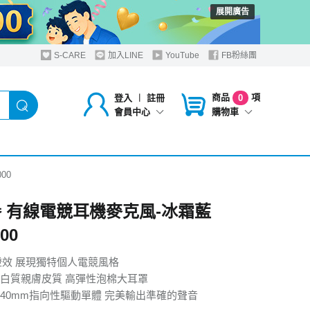
展開廣告
S-CARE
加入LINE
YouTube
FB粉絲團
商品
項
登入
︱
註冊
0
購物車
會員中心
00
譽 有線電競耳機麥克風-冰霜藍
00
燈效 展現獨特個人電競風格
白質親膚皮質 高彈性泡棉大耳罩
40mm指向性驅動單體 完美輸出準確的聲音