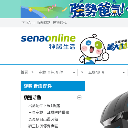
下載App
服務據點
神揚保代
首頁
穿戴 音訊 配件
耳機/喇叭
穿戴 音訊 配件
精選活動
出清配件下殺1折起
三星穿戴｜耳機限時優惠
炎炎夏日出遊必備
週三快閃優惠專區