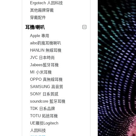
Ergotech 人因科技
其他廠牌穿戴
穿戴配件
耳機/喇叭
Apple 專用
aibo鈞嵐耳機喇叭
HANLIN 無線耳機
JVC 日本時尚
Jabees藍牙耳機
MI 小米耳機
OPPO 真無線耳機
SAMSUNG 高音質
SONY 日系質感
soundcore 藍牙耳機
TDK 日系品牌
TOTU 拓途耳機
UE羅技Logitech
人因科技