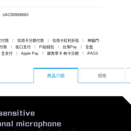
︱
UA2300008683
次付款
︱
信用卡分期付款
︱
信用卡紅利折抵
︱
神腦門
y付款
︱
街口支付
︱
Pi拍錢包
︱
台灣Pay
︱
全盈
全支付
︱
Apple Pay
︱
銀角零卡-無卡分期
︱
iPASS
商品介紹
規格