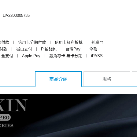
︱
UA2200005735
次付款
︱
信用卡分期付款
︱
信用卡紅利折抵
︱
神腦門
y付款
︱
街口支付
︱
Pi拍錢包
︱
台灣Pay
︱
全盈
全支付
︱
Apple Pay
︱
銀角零卡-無卡分期
︱
iPASS
商品介紹
規格