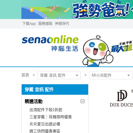
下載App
服務據點
神揚保代
首頁
穿戴 音訊 配件
MI小米配件
穿戴 音訊 配件
精選活動
出清配件下殺1折起
三星穿戴｜耳機限時優惠
炎炎夏日出遊必備
週三快閃優惠專區