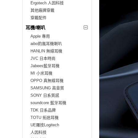
Ergotech 人因科技
其他廠牌穿戴
穿戴配件
耳機/喇叭
Apple 專用
aibo鈞嵐耳機喇叭
HANLIN 無線耳機
JVC 日本時尚
Jabees藍牙耳機
MI 小米耳機
OPPO 真無線耳機
SAMSUNG 高音質
SONY 日系質感
soundcore 藍牙耳機
TDK 日系品牌
TOTU 拓途耳機
UE羅技Logitech
人因科技