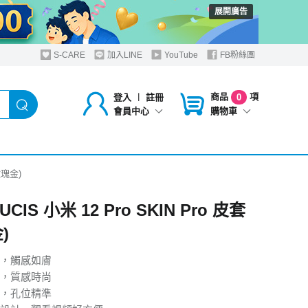
展開廣告
S-CARE
加入LINE
YouTube
FB粉絲團
商品
項
登入
︱
註冊
0
購物車
會員中心
玫瑰金)
UCIS 小米 12 Pro SKIN Pro 皮套
)
，觸感如膚
，質感時尚
，孔位精準