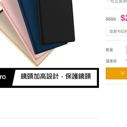
．可立支架
$
$550
信用卡紅
數量
優惠券