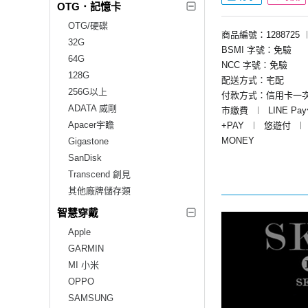
OTG．記憶卡
OTG/硬碟
商品編號：1288725
32G
BSMI 字號：免驗
64G
NCC 字號：免驗
128G
配送方式：宅配
256G以上
付款方式：信用卡一
ADATA 威剛
市繳費
︱
LINE Pa
Apacer宇瞻
+PAY
︱
悠遊付
︱
MONEY
Gigastone
SanDisk
Transcend 創見
其他廠牌儲存類
智慧穿戴
Apple
GARMIN
MI 小米
OPPO
SAMSUNG