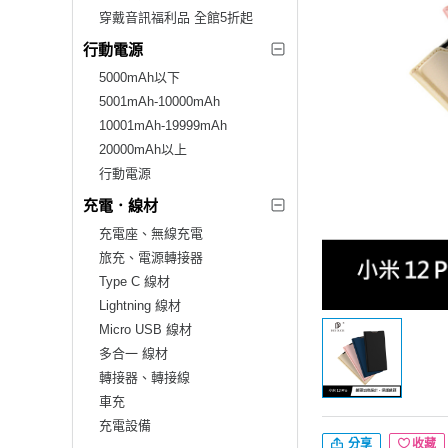
穿戴音訊福利品 全館5折起
行動電源
5000mAh以下
5001mAh-10000mAh
10001mAh-19999mAh
20000mAh以上
行動電源
充電．線材
充電座、無線充電
旅充、電源轉接器
Type C 線材
Lightning 線材
Micro USB 線材
多合一 線材
轉接器、轉接線
車充
充電設備
分享
收藏